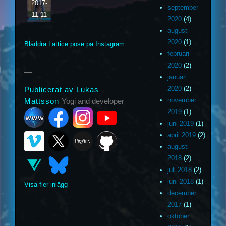
2017-
september
m
ouTube
11-11
2020
(4)
augusti
ithub
2020
(1)
Bläddra Lattice pose på Instagram
februari
2020
(2)
januari
2020
(2)
Publicerat av Lukas
november
Mattsson
Yogi and developer
2019
(1)
juni 2019
(1)
april 2019
(2)
augusti
2018
(2)
juli 2018
(2)
juni 2018
(1)
Visa fler inlägg
december
2017
(1)
oktober