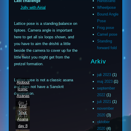
Last challenge
Handstand
Jolly with Airial
Wheelpose
Bound Angle
Pose
Lattice pose is a standing balance on
Frog pose
tiptoes. Camera angle is important
Camel pose
here to get all six loops shown, and
Standing
you have to aim the drishti a little
forward fold
beside the camera to cover up for the
little twist you might get from the
Arkiv
pretzel formation.
juli 2023
(1)
Lattice pose is not a classic asana
maj 2023
(1)
Alobout
and does not have a Sanskrit
september
Iconic
designation.
2022
(1)
Asanas
juli 2021
(1)
day 1
First
november
2019-
Shot
2020
(3)
06-17
Asana
oktober
day 8
2020
(4)