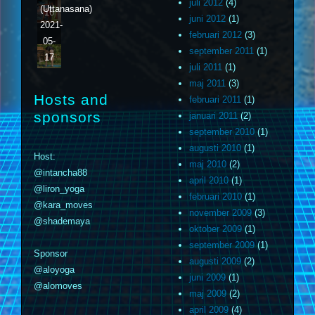
juli 2012
(4)
(Uttanasana)
16
juni 2012
(1)
2021-
februari 2012
(3)
05-
september 2011
(1)
17
juli 2011
(1)
maj 2011
(3)
Hosts and
februari 2011
(1)
sponsors
januari 2011
(2)
september 2010
(1)
augusti 2010
(1)
Host:
maj 2010
(2)
@intancha88
april 2010
(1)
@liron_yoga
februari 2010
(1)
@kara_moves
november 2009
(3)
@shademaya
oktober 2009
(1)
september 2009
(1)
Sponsor
augusti 2009
(2)
@aloyoga
juni 2009
(1)
@alomoves
maj 2009
(2)
april 2009
(4)
m