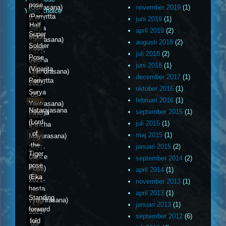
pose
(Ustrasana)
november 2019
(1)
Yogis choice
(Parivrtta
2021-
juni 2019
(1)
Half
Surya
05-
april 2019
(2)
Super
Moon
Yantrasana)
10
augusti 2018
(2)
Soldier
Pose
2021-
juli 2018
(2)
Pose
(Ardha
05-
juni 2018
(1)
(Viparita
Chandrasana)
11
december 2017
(1)
Parivrtta
2021-
oktober 2016
(1)
Surya
05-
februari 2016
(1)
Yantrasana)
12
Natarajasana
september 2015
(1)
Pincha
2021-
(Lord
juli 2015
(1)
(Pincha
05-
of
maj 2015
(1)
Mayurasana)
13
the
januari 2015
(2)
2021-
Tiger
Dance
september 2014
(2)
05-
pose
Pose)
april 2014
(1)
14
(Eka
2021-
november 2013
(1)
hasta
05-
april 2013
(1)
Standing
vyaghrasana)
15
januari 2013
(1)
forward
2021-
september 2012
(6)
fold
05-