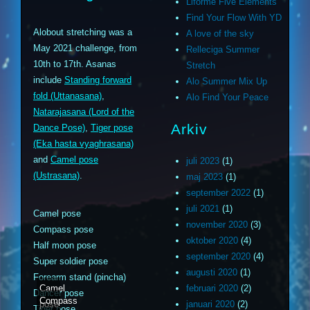
Liforme Five Elements
Find Your Flow With YD
Alobout stretching was a
A love of the sky
May 2021 challenge, from
Relleciga Summer
10th to 17th. Asanas
Stretch
include
Standing forward
Alo Summer Mix Up
fold (Uttanasana)
,
Alo Find Your Peace
Natarajasana (Lord of the
Arkiv
Dance Pose)
,
Tiger pose
(Eka hasta vyaghrasana)
and
Camel pose
juli 2023
(1)
(Ustrasana)
.
maj 2023
(1)
september 2022
(1)
juli 2021
(1)
Camel pose
november 2020
(3)
Compass pose
oktober 2020
(4)
Half moon pose
september 2020
(4)
Super soldier pose
augusti 2020
(1)
Forearm stand (pincha)
Camel
februari 2020
(2)
Dancer pose
Compass
pose
januari 2020
(2)
Tiger pose