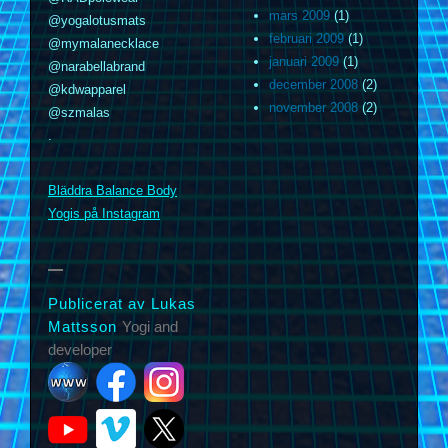
mars 2009
(1)
@yogalotusmats
februari 2009
(1)
@mymalanecklace
januari 2009
(1)
@narabellabrand
december 2008
(2)
@kdwapparel
november 2008
(2)
@szmalas
.
m
Bläddra Balance Body
Yogis på Instagram
Publicerat av Lukas
Mattsson
Yogi and
developer