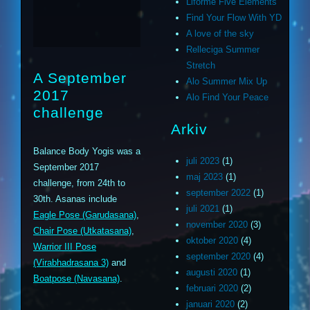
Liforme Five Elements
Find Your Flow With YD
A love of the sky
Relleciga Summer
Stretch
A September
Alo Summer Mix Up
2017
Alo Find Your Peace
challenge
Arkiv
Balance Body Yogis was a
juli 2023
(1)
September 2017
maj 2023
(1)
challenge, from 24th to
september 2022
(1)
30th. Asanas include
juli 2021
(1)
Eagle Pose (Garudasana)
,
november 2020
(3)
Chair Pose (Utkatasana)
,
oktober 2020
(4)
Warrior III Pose
september 2020
(4)
(Virabhadrasana 3)
and
augusti 2020
(1)
Boatpose (Navasana)
.
februari 2020
(2)
januari 2020
(2)