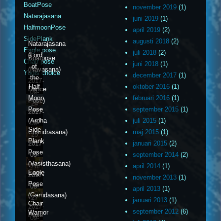
BoatPose
november 2019
(1)
Natarajasana
juni 2019
(1)
HalfmoonPose
april 2019
(2)
SidePlank
augusti 2018
(2)
Natarajasana
Eagle pose
juli 2018
(2)
(Lord
Boatpose
Chair pose
juni 2018
(1)
of
(Navasana)
Yogis choice
december 2017
(1)
the
2017-
Half
oktober 2016
(1)
Dance
09-
Moon
februari 2016
(1)
Pose)
24
Pose
september 2015
(1)
2017-
(Ardha
juli 2015
(1)
09-
Side
Chandrasana)
maj 2015
(1)
25
Plank
2017-
januari 2015
(2)
Pose
09-
september 2014
(2)
(Vasisthasana)
26
april 2014
(1)
Eagle
2017-
november 2013
(1)
Pose
09-
april 2013
(1)
(Garudasana)
27
januari 2013
(1)
Chair
2017-
september 2012
(6)
Warrior
Pose
09-