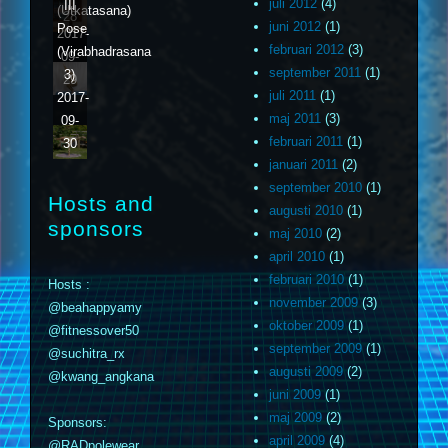
juli 2012
(4)
III
(Utkatasana)
28
juni 2012
(1)
Pose
2017-
februari 2012
(3)
(Virabhadrasana
09-
september 2011
(1)
3)
29
juli 2011
(1)
2017-
maj 2011
(3)
09-
februari 2011
(1)
30
januari 2011
(2)
september 2010
(1)
Hosts and
augusti 2010
(1)
sponsors
maj 2010
(2)
april 2010
(1)
februari 2010
(1)
Hosts :
november 2009
(3)
@beahappyamy
oktober 2009
(1)
@fitnessover50
september 2009
(1)
@suchitra_rx
augusti 2009
(2)
@kwang_angkana
juni 2009
(1)
maj 2009
(2)
Sponsors:
april 2009
(4)
@RADpolewear