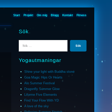
Start
Projekt
Om mig
Blogg
Kontakt
Fitness
Sök
Sök
efter:
Yogautmaningar
Shine your light with Buddha stone
Goa Magic Hips Or Hearts
Alo Summer Festival
Dragonfly Summer Glow
Liforme Five Elements
Find Your Flow With YD
A love of the sky
Relleciga Summer Stretch