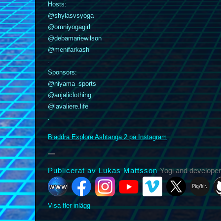
Hosts:
@shylasvsyoga
@omniyogagirl
@debamariewilson
@menifarkash
.
Sponsors:
k
nstagram
YouTube
Vimeo
@niyama_sports
X
Picfair
Github
Vero
Bluesky
@anjaliclothing
@lavaliere.life
.
Bläddra Explore Ashtanga 2 på Instagram
Publicerat av Lukas Mattsson
Yogi and developer
Visa fler inlägg