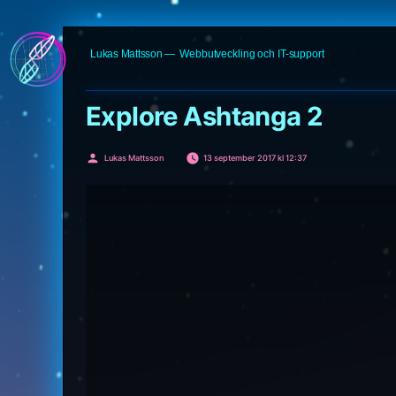
Hoppa
Lukas Mattsson
Webbutveckling och IT-support
till
innehåll
Explore Ashtanga 2
Publicerat
Lukas Mattsson
13 september 2017 kl 12:37
av