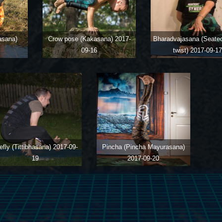
asana)
Crow pose (Kakasana)
2017-
Bharadvajasana (Seated
09-16
twist)
2017-09-1
refly (Tittibhasana)
2017-09-
Pincha (Pincha Mayurasana)
19
2017-09-20