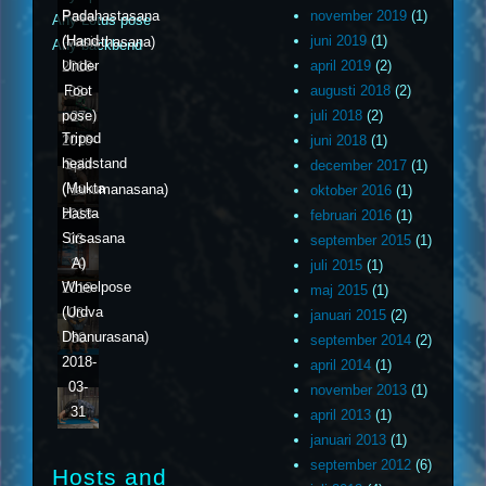
Padahastasana
november 2019
(1)
Pose
Any Lotus pose
(Hand
juni 2019
(1)
(Vasisthasana)
Any backbend
Under
april 2019
(2)
2018-
Foot
augusti 2018
(2)
03-
pose)
juli 2018
(2)
27
Tripod
2018-
juni 2018
(1)
headstand
Split
03-
december 2017
(1)
(Mukta
(Hanumanasana)
28
oktober 2016
(1)
Hasta
2018-
februari 2016
(1)
Sirsasana
03-
september 2015
(1)
A)
29
juli 2015
(1)
Wheelpose
2018-
maj 2015
(1)
(Urdva
03-
januari 2015
(2)
Dhanurasana)
30
september 2014
(2)
2018-
april 2014
(1)
03-
november 2013
(1)
31
april 2013
(1)
januari 2013
(1)
september 2012
(6)
Hosts and