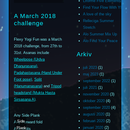
Liforme Five Elements
Find Your Flow With YD
A love of the sky
A March 2018
Relleciga Summer
challenge
Stretch
Alo Summer Mix Up
Flexy Yogi Fun was a March
Alo Find Your Peace
2018 challenge, from 27th to
31st. Asanas include
Arkiv
Wheelpose (Urdva
Dhanurasana)
,
juli 2023
(1)
Padahastasana (Hand Under
maj 2023
(1)
Foot pose)
,
Split
september 2022
(1)
(Hanumanasana)
and
Tripod
juli 2021
(1)
headstand (Mukta Hasta
november 2020
(3)
Sirsasana A)
.
oktober 2020
(4)
september 2020
(4)
augusti 2020
(1)
Any Side Plank
februari 2020
(2)
Side
Any Forward fold
januari 2020
(2)
Plank
Any splits