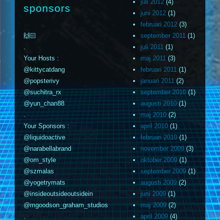
juli 2012
(4)
sponsors
juni 2012
(1)
februari 2012
(3)
🙌🏻
september 2011
(1)
.
juli 2011
(1)
Your Hosts :
maj 2011
(3)
@kittycatdang
februari 2011
(1)
@popsterivy
januari 2011
(2)
@suchitra_rx
september 2010
(1)
@yun_chan88
augusti 2010
(1)
.
maj 2010
(2)
Your Sponsors :
april 2010
(1)
@liquidoactive
februari 2010
(1)
@narabellabrand
november 2009
(3)
@om_style
oktober 2009
(1)
@szmalas
september 2009
(1)
@yogetrymats
augusti 2009
(2)
@insideoutsideoutsidein
juni 2009
(1)
@mgoodson_graham_studios
maj 2009
(2)
.
april 2009
(4)