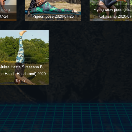
nipura
Flying crow pose (Ek
07-24
Pigeon pose
2020-07-25
Kakasana)
2020-07
Mukta Hasta Sirsasana B
ree Hands Headstand)
2020-
07-27