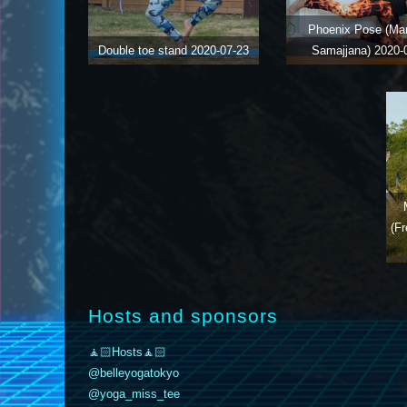
Phoenix Pose (Ma
Double toe stand
2020-07-23
Samajjana)
2020-
(F
Hosts and sponsors
🧘🏻Hosts🧘🏻
@belleyogatokyo
@yoga_miss_tee