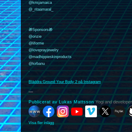
@krisjamaica
@_ritaamaral_
.
.
🎁Sponsors🎁
@onzie
@liforme
k
nstagram
YouTube
Vimeo
@loveprayjewelry
X
Picfair
Github
Vero
Bluesky
@madhippieskinproducts
@kirbanu
.
Bläddra Ground Your Body 2 på Instagram
Publicerat av Lukas Mattsson
Yogi and developer
Visa fler inlägg