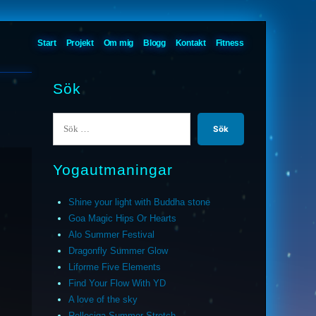
Start
Projekt
Om mig
Blogg
Kontakt
Fitness
Sök
Sök
efter:
Yogautmaningar
Shine your light with Buddha stone
Goa Magic Hips Or Hearts
Alo Summer Festival
Dragonfly Summer Glow
Liforme Five Elements
Find Your Flow With YD
A love of the sky
Relleciga Summer Stretch