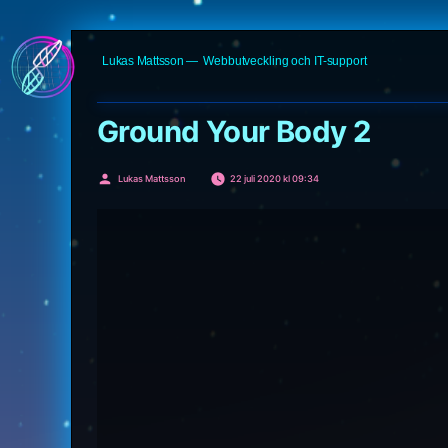
Hoppa
Lukas Mattsson
Webbutveckling och IT-support
till
innehåll
Ground Your Body 2
Publicerat
Lukas Mattsson
22 juli 2020 kl 09:34
av