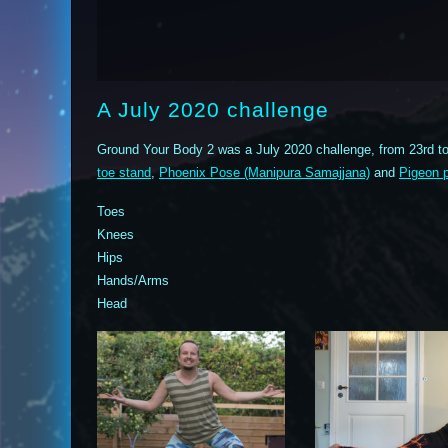
A July 2020 challenge
Ground Your Body 2 was a July 2020 challenge, from 23rd t
toe stand
,
Phoenix Pose (Manipura Samajjana)
and
Pigeon 
Toes
Knees
Hips
Hands/Arms
Head