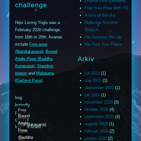
Liforme Five Elements
challenge
Find Your Flow With YD
A love of the sky
Hips Loving Yogis was a
Relleciga Summer
February 2020 challenge,
Stretch
from 16th to 20th. Asanas
Alo Summer Mix Up
include
Frog pose
Alo Find Your Peace
(Mandukasana)
,
Bound
Arkiv
Angle Pose (Baddha
Konasana)
,
Standing
pigeon
and
Malasana
juli 2023
(1)
(Garland Pose)
.
maj 2023
(1)
september 2022
(1)
juli 2021
(1)
frog
november 2020
(3)
butterfly
oktober 2020
(4)
Frog
pigeon
Bound
september 2020
(4)
pose
garland
Angle
augusti 2020
(1)
(Mandukasana)
lunge or lizard
Pose
februari 2020
(2)
2020-
(Baddha
januari 2020
(2)
02-