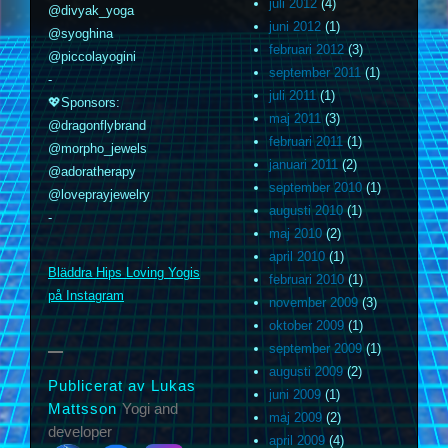
juli 2012
(4)
@divyak_yoga
juni 2012
(1)
@syoghina
februari 2012
(3)
@piccolayogini
september 2011
(1)
-
juli 2011
(1)
💖Sponsors:
maj 2011
(3)
@dragonflybrand
februari 2011
(1)
@morpho_jewels
januari 2011
(2)
@adoratherapy
september 2010
(1)
@loveprayjewelry
augusti 2010
(1)
-
maj 2010
(2)
m
april 2010
(1)
Bläddra Hips Loving Yogis
februari 2010
(1)
på Instagram
november 2009
(3)
oktober 2009
(1)
september 2009
(1)
augusti 2009
(2)
Publicerat av Lukas
juni 2009
(1)
Mattsson
Yogi and
maj 2009
(2)
developer
april 2009
(4)