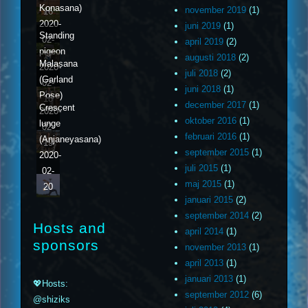
Konasana)
november 2019
(1)
16
2020-
juni 2019
(1)
Standing
02-
april 2019
(2)
pigeon
17
augusti 2018
(2)
Malasana
2020-
juli 2018
(2)
(Garland
02-
juni 2018
(1)
Pose)
18
december 2017
(1)
Crescent
2020-
oktober 2016
(1)
lunge
02-
februari 2016
(1)
(Anjaneyasana)
19
september 2015
(1)
2020-
juli 2015
(1)
02-
maj 2015
(1)
20
januari 2015
(2)
september 2014
(2)
Hosts and
april 2014
(1)
sponsors
november 2013
(1)
april 2013
(1)
januari 2013
(1)
💖Hosts:
september 2012
(6)
@shiziks