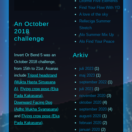
Liforme Five Elements
Find Your Flow With YD
A love of the sky
Relleciga Summer
An October
Stretch
2018
Alo Summer Mix Up
challenge
Alo Find Your Peace
Arkiv
Invert Or Bend 5 was an
October 2018 challenge,
from 15th to 21st. Asanas
juli 2023
(1)
include
Tripod headstand
maj 2023
(1)
(Mukta Hasta Sirsasana
september 2022
(1)
A)
,
Flying crow pose (Eka
juli 2021
(1)
Pada Kakasana)
,
november 2020
(3)
Downward Facing Dog
oktober 2020
(4)
(Adho Mukha Svanasana)
september 2020
(4)
and
Flying crow pose (Eka
augusti 2020
(1)
Pada Kakasana)
.
februari 2020
(2)
januari 2020
(2)