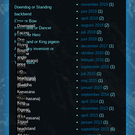
november 2019
(1)
Downdog or Standing
juni 2019
(1)
backbend
april 2019
(2)
Crow or Bow
augusti 2018
(2)
Downward
Headstand or Dancer
juli 2018
(2)
Facing
Pincha or Hero
juni 2018
(1)
Dog
Handstand or King pigeon
Flying
december 2017
(1)
(Adho
Any funky inversion or
Bound
crow
oktober 2016
(1)
Mukha
Cobra
angle
pose
februari 2016
(1)
Svanasana)
Your choice
pose
(Eka
september 2015
(1)
2018-
in
Pada
juli 2015
(1)
10-
headstand
Kakasana)
maj 2015
(1)
15
(Baddha
2018-
januari 2015
(2)
Konasana
10-
september 2014
(2)
Shirshasana)
16
april 2014
(1)
King
Pincha
2018-
november 2013
(1)
Pigeon
(Pincha
10-
april 2013
(1)
(Eka
Mayurasana)
17
Tripod
januari 2013
(1)
Pada
2018-
headstand
september 2012
(6)
Raja
10-