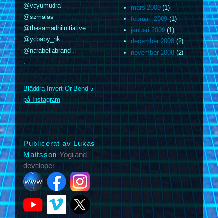
@vayumudra
mars 2009
(1)
@szmalas
februari 2009
(1)
@thesamadhiinitiative
januari 2009
(1)
@yobaby_hk
december 2008
(2)
@narabellabrand .
november 2008
(2)
.
m
Bläddra Invert Or Bend 5
på Instagram
Publicerat av Lukas
Mattsson
Yogi and
developer