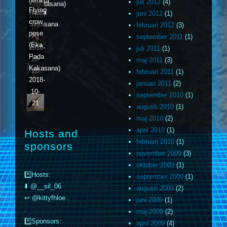
(Mukta
juli 2012
(4)
Kapotasana)
18
Flying
Hasta
juni 2012
(1)
2018-
crow
Sirsasana
februari 2012
(3)
10-
pose
A)
september 2011
(1)
19
(Eka
2018-
juli 2011
(1)
Pada
10-
maj 2011
(3)
Kakasana)
20
februari 2011
(1)
2018-
januari 2011
(2)
10-
september 2010
(1)
21
augusti 2010
(1)
maj 2010
(2)
april 2010
(1)
Hosts and
februari 2010
(1)
sponsors
november 2009
(3)
oktober 2009
(1)
*️⃣Hosts:
september 2009
(1)
⬇️ @__sil_06
augusti 2009
(2)
↩️ @kittyfhloe .
juni 2009
(1)
.
maj 2009
(2)
*️⃣Sponsors:
april 2009
(4)