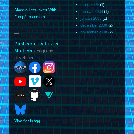
mars 2009
(1)
m
Bläddra Lets Invert With
februari 2009
(1)
Fun på Instagram
januari 2009
(1)
december 2008
(2)
november 2008
(2)
Publicerat av Lukas
Mattsson
Yogi and
developer
Visa fler inlägg