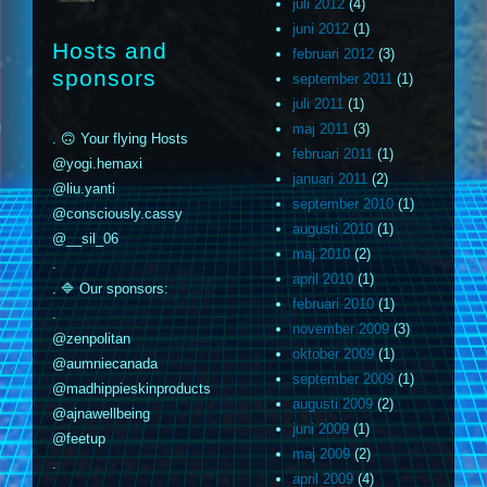
juli 2012
(4)
juni 2012
(1)
Hosts and
februari 2012
(3)
sponsors
september 2011
(1)
juli 2011
(1)
maj 2011
(3)
. 🙃 Your flying Hosts
februari 2011
(1)
@yogi.hemaxi
januari 2011
(2)
@liu.yanti
september 2010
(1)
@consciously.cassy
augusti 2010
(1)
@__sil_06
maj 2010
(2)
.
april 2010
(1)
. 🔷 Our sponsors:
februari 2010
(1)
.
november 2009
(3)
@zenpolitan
oktober 2009
(1)
@aumniecanada
september 2009
(1)
@madhippieskinproducts
augusti 2009
(2)
@ajnawellbeing
juni 2009
(1)
@feetup
maj 2009
(2)
.
april 2009
(4)