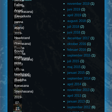
(Ardha
2019-
november 2019
(1)
Fallen
Pincha
07-
juni 2019
(1)
Angel
Mayurasana)
15
april 2019
(2)
(Devaduuta
2019-
augusti 2018
(2)
panna
07-
juli 2018
(2)
asana)
16
juni 2018
(1)
2019-
Headstand
december 2017
(1)
07-
(Sirsasana)
oktober 2016
(1)
17
Pincha
2019-
februari 2016
(1)
Bound
(Pincha
07-
september 2015
(1)
angle
Handstand
Mayurasana)
18
juli 2015
(1)
pose
(Adho
2019-
maj 2015
(1)
in
Mukha
07-
januari 2015
(2)
headstand
Vrksasana)
19
september 2014
(2)
(Baddha
2019-
april 2014
(1)
Konasana
07-
november 2013
(1)
Shirshasana)
20
april 2013
(1)
2019-
januari 2013
(1)
07-
september 2012
(6)
21