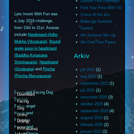
Liforme Five Elements
Find Your Flow With YD
Lets Invert With Fun was
A love of the sky
a July 2019 challenge,
Relleciga Summer
from 15th to 21st. Asanas
Stretch
include
Handstand (Adho
Alo Summer Mix Up
Mukha Vrksasana)
,
Bound
Alo Find Your Peace
angle pose in headstand
Arkiv
(Baddha Konasana
Shirshasana)
,
Headstand
(Sirsasana)
and
Pincha
juli 2023
(1)
(Pincha Mayurasana)
.
maj 2023
(1)
september 2022
(1)
juli 2021
(1)
Downward Facing Dog
Downward
november 2020
(3)
Dolphin
Facing
oktober 2020
(4)
Fallen angel
Dog
september 2020
(4)
Headstand
(Adho
augusti 2020
(1)
Pincha
Dolphin
Mukha
februari 2020
(2)
Handstand
pose
Svanasana)
januari 2020
(2)
Yogi’s Choice