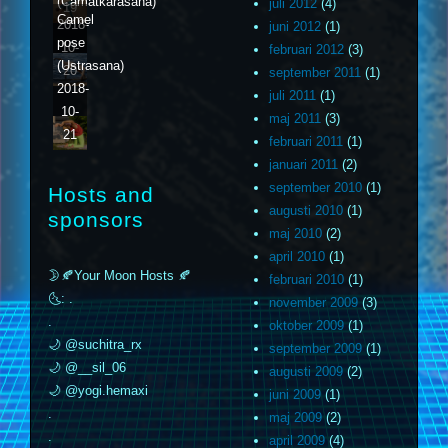
(Camatkarasana)
juli 2012
(4)
19
Camel
2018-
juni 2012
(1)
pose
10-
februari 2012
(3)
(Ustrasana)
20
september 2011
(1)
2018-
juli 2011
(1)
10-
maj 2011
(3)
21
februari 2011
(1)
januari 2011
(2)
september 2010
(1)
Hosts and
augusti 2010
(1)
sponsors
maj 2010
(2)
april 2010
(1)
🌛🍂Your Moon Hosts 🍂
februari 2010
(1)
🌜: .
november 2009
(3)
.
oktober 2009
(1)
🌙 @suchitra_rx
september 2009
(1)
🌙 @__sil_06
augusti 2009
(2)
🌙 @yogi.hemaxi
juni 2009
(1)
.
maj 2009
(2)
.
april 2009
(4)