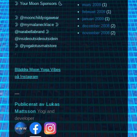
🌛 Your Moon Sponsors 🌜
mars 2009
(1)
.
februari 2009
(1)
🌛 @moonchildyogawear
januari 2009
(1)
🌛 @mymalanecklace 🌛
december 2008
(2)
@narabellabrand 🌛
november 2008
(2)
@insideoutsideoutsidein
🌛 @yogalotusmatstore
.
m
Bläddra Moon Yoga Vibes
på Instagram
Publicerat av Lukas
Mattsson
Yogi and
developer