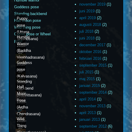
Humble warrior
november 2019
(1)
Goddess pose
juni 2019
(1)
Standing backbend
april 2019
(2)
Puppy
Half moon pose
augusti 2018
(2)
pose
Wild thing pose
juli 2018
(2)
(Uttana
Camel pose or Wheel
Humble
juni 2018
(1)
Shishosana)
pose
Warrior
december 2017
(1)
2018-
(Baddha
oktober 2016
(1)
10-
Virabhadrasana)
februari 2016
(1)
15
Goddess
2018-
september 2015
(1)
pose
10-
juli 2015
(1)
(Kalyasana)
16
maj 2015
(1)
Standing
2018-
januari 2015
(2)
Half
backbend
10-
september 2014
(2)
Moon
(Anuvittasana)
17
april 2014
(1)
Pose
2018-
november 2013
(1)
(Ardha
10-
april 2013
(1)
Chandrasana)
18
Wild
januari 2013
(1)
2018-
Thing
september 2012
(6)
10-