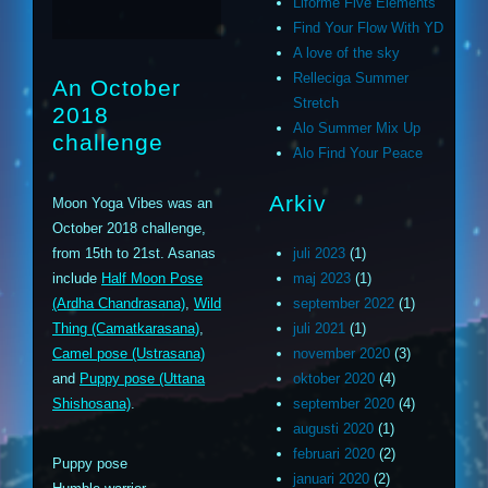
Liforme Five Elements
Find Your Flow With YD
A love of the sky
Relleciga Summer
An October
Stretch
2018
Alo Summer Mix Up
challenge
Alo Find Your Peace
Arkiv
Moon Yoga Vibes was an
October 2018 challenge,
from 15th to 21st. Asanas
juli 2023
(1)
include
Half Moon Pose
maj 2023
(1)
(Ardha Chandrasana)
,
Wild
september 2022
(1)
Thing (Camatkarasana)
,
juli 2021
(1)
Camel pose (Ustrasana)
november 2020
(3)
and
Puppy pose (Uttana
oktober 2020
(4)
Shishosana)
.
september 2020
(4)
augusti 2020
(1)
februari 2020
(2)
Puppy pose
januari 2020
(2)