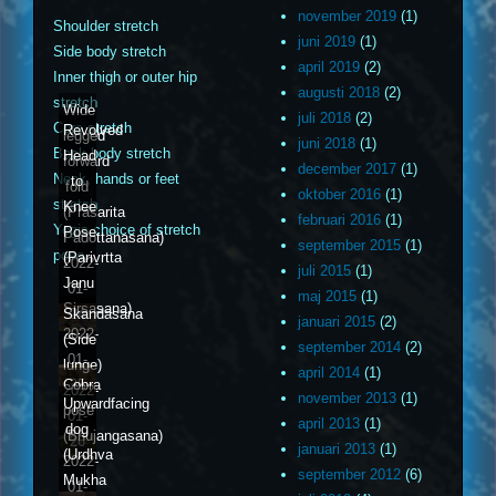
november 2019
(1)
Shoulder stretch
juni 2019
(1)
Side body stretch
april 2019
(2)
Inner thigh or outer hip
augusti 2018
(2)
stretch
Wide
juli 2018
(2)
Core stretch
Revolved
legged
juni 2018
(1)
Back body stretch
Head
forward
december 2017
(1)
Neck, hands or feet
to
fold
oktober 2016
(1)
stretch
Knee
(Prasarita
februari 2016
(1)
Yogis choice of stretch
Pose
Padottanasana)
september 2015
(1)
pose
(Parivrtta
2022-
juli 2015
(1)
Janu
01-
maj 2015
(1)
Sirsasana)
Skandasana
24
januari 2015
(2)
2022-
(Side
september 2014
(2)
01-
lunge)
april 2014
(1)
Cobra
25
2022-
november 2013
(1)
Upwardfacing
pose
01-
april 2013
(1)
dog
(Bhujangasana)
26
januari 2013
(1)
(Urdhva
2022-
september 2012
(6)
Mukha
01-