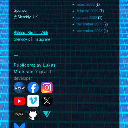
mars 2009
(1)
Sponsor:
februari 2009
(1)
@Slenddy_UK
januari 2009
(1)
december 2008
(2)
m
november 2008
(2)
Bläddra Stretch With
Slenddy på Instagram
Publicerat av Lukas
Mattsson
Yogi and
developer