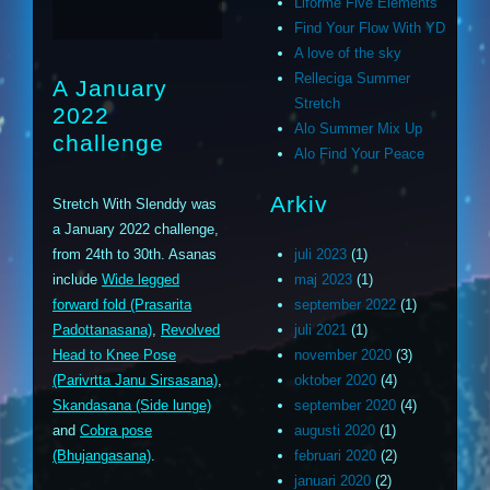
Liforme Five Elements
Find Your Flow With YD
A love of the sky
Relleciga Summer
A January
Stretch
2022
Alo Summer Mix Up
challenge
Alo Find Your Peace
Arkiv
Stretch With Slenddy was
a January 2022 challenge,
from 24th to 30th. Asanas
juli 2023
(1)
include
Wide legged
maj 2023
(1)
forward fold (Prasarita
september 2022
(1)
Padottanasana)
,
Revolved
juli 2021
(1)
Head to Knee Pose
november 2020
(3)
(Parivrtta Janu Sirsasana)
,
oktober 2020
(4)
Skandasana (Side lunge)
september 2020
(4)
and
Cobra pose
augusti 2020
(1)
(Bhujangasana)
.
februari 2020
(2)
januari 2020
(2)