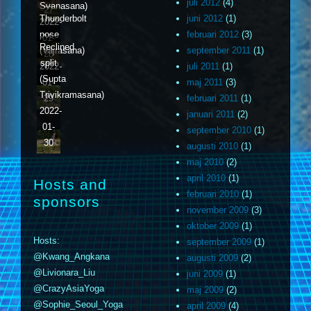
juli 2012
(4)
Svanasana)
27
Thunderbolt
juni 2012
(1)
2022-
pose
februari 2012
(3)
01-
Reclined
(Vajrasana)
september 2011
(1)
28
split
2022-
juli 2011
(1)
(Supta
01-
maj 2011
(3)
Trivikramasana)
29
februari 2011
(1)
2022-
januari 2011
(2)
01-
september 2010
(1)
30
augusti 2010
(1)
maj 2010
(2)
april 2010
(1)
Hosts and
februari 2010
(1)
sponsors
november 2009
(3)
oktober 2009
(1)
Hosts:
september 2009
(1)
@Kwang_Angkana
augusti 2009
(2)
@Livionara_Liu
juni 2009
(1)
@CrazyAsiaYoga
maj 2009
(2)
@Sophie_Seoul_Yoga
april 2009
(4)