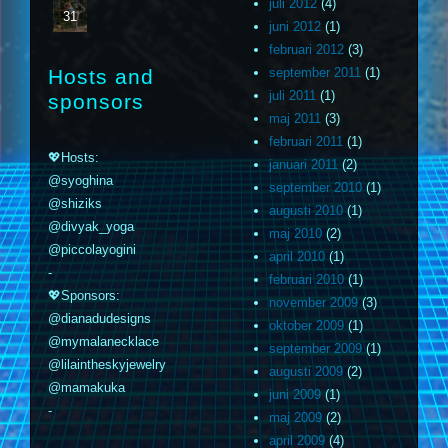
juli 2012
(4)
31
juni 2012
(1)
februari 2012
(3)
Hosts and
september 2011
(1)
juli 2011
(1)
sponsors
maj 2011
(3)
februari 2011
(1)
💖Hosts:
januari 2011
(2)
@syoghina
september 2010
(1)
@shiziks
augusti 2010
(1)
@divyak_yoga
maj 2010
(2)
@piccolayogini
april 2010
(1)
-
februari 2010
(1)
💖Sponsors:
november 2009
(3)
@dianadudesigns
oktober 2009
(1)
@mymalanecklace
september 2009
(1)
@lilaintheskyjewelry
augusti 2009
(2)
@mamakuka
juni 2009
(1)
-
maj 2009
(2)
april 2009
(4)