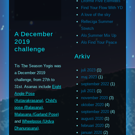
Liforme Five Elements
Find Your Flow With YD
A love of the sky
Relleciga Summer
Stretch
A December
Alo Summer Mix Up
2019
Alo Find Your Peace
challenge
Arkiv
Tis The Season Yogis was
juli 2023
(1)
a December 2019
maj 2023
(1)
challenge, from 27th to
september 2022
(1)
31st. Asanas include
Eight
juli 2021
(1)
Angle Pose
november 2020
(3)
(Astavakrasana)
,
Child's
oktober 2020
(4)
pose (Balasana)
,
september 2020
(4)
Malasana (Garland Pose)
augusti 2020
(1)
and
Wheelpose (Urdva
februari 2020
(2)
Dhanurasana)
.
januari 2020
(2)