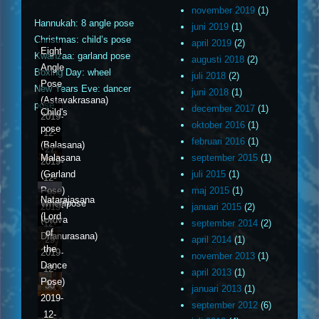
november 2019
(1)
Hannukah: 8 angle pose
juni 2019
(1)
Christmas: child’s pose
april 2019
(2)
Eight
Kwanzaa: garland pose
augusti 2018
(2)
Angle
Boxing Day: wheel
juli 2018
(2)
Pose
New Years Eve: dancer
juni 2018
(1)
(Astavakrasana)
pose
december 2017
(1)
Child's
2019-
oktober 2016
(1)
pose
12-
februari 2016
(1)
(Balasana)
27
Malasana
september 2015
(1)
2019-
(Garland
juli 2015
(1)
12-
Pose)
maj 2015
(1)
28
Natarajasana
Wheelpose
2019-
januari 2015
(2)
(Lord
(Urdva
12-
september 2014
(2)
of
Dhanurasana)
29
april 2014
(1)
the
2019-
november 2013
(1)
Dance
12-
april 2013
(1)
Pose)
30
januari 2013
(1)
2019-
september 2012
(6)
12-