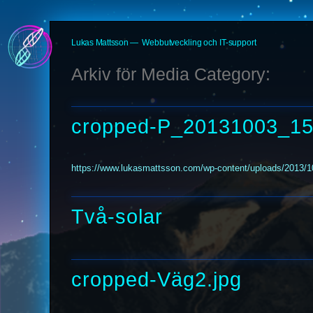
Hoppa
Lukas Mattsson
Webbutveckling och IT-support
till
innehåll
Arkiv för Media Category:
cropped-P_20131003_15
https://www.lukasmattsson.com/wp-content/uploads/2013/
Två-solar
cropped-Väg2.jpg