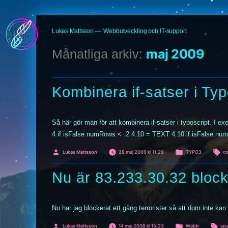
Hoppa
Lukas Mattsson
Webbutveckling och IT-support
till
innehåll
maj 2009
Månatliga arkiv:
Kombinera if-satser i Typ
Så här gör man för att kombinera if-satser i typoscript. I 
4.if.isFalse.numRows < .2 4.10 = TEXT 4.10.if.isFalse.num
Publicerat
Publicerat
Et
Lukas Mattsson
28 maj 2009 kl 11:29
TYPO3
co
av
i
Nu är 83.233.30.32 bloc
Nu har jag blockerat ett gäng terrorister så att dom inte
Publicerat
Publicerat
Eti
Lukas Mattsson
14 maj 2009 kl 15:23
Webb
sp