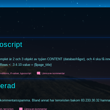
oscript
exemplet är 2 och 3 objekt av typen CONTENT (databasfrågor), och 4 ska få inn
Rows < .3 4.10.value = {$page_title}
iketter:
till
nditions
,
if-satser
,
typoscript
Lämna en kommentar
Kombinera
if-
kerad
satser
i
Typoscript
 kan kommentarsspamma. Bland annat har terroristen bakom 83.233.30.32 hamna
ketter:
till
am
,
terrorism
Lämna en kommentar