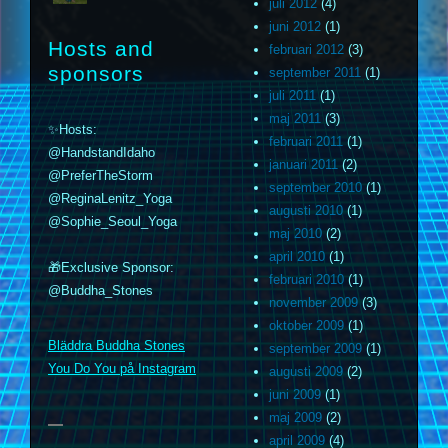
juli 2012
(4)
juni 2012
(1)
Hosts and
februari 2012
(3)
sponsors
september 2011
(1)
juli 2011
(1)
maj 2011
(3)
✨Hosts:
februari 2011
(1)
@HandstandIdaho
januari 2011
(2)
@PreferTheStorm
september 2010
(1)
@ReginaLenitz_Yoga
augusti 2010
(1)
@Sophie_Seoul_Yoga
maj 2010
(2)
april 2010
(1)
🎁Exclusive Sponsor:
februari 2010
(1)
@Buddha_Stones
november 2009
(3)
oktober 2009
(1)
m
Bläddra Buddha Stones
september 2009
(1)
You Do You på Instagram
augusti 2009
(2)
juni 2009
(1)
maj 2009
(2)
april 2009
(4)