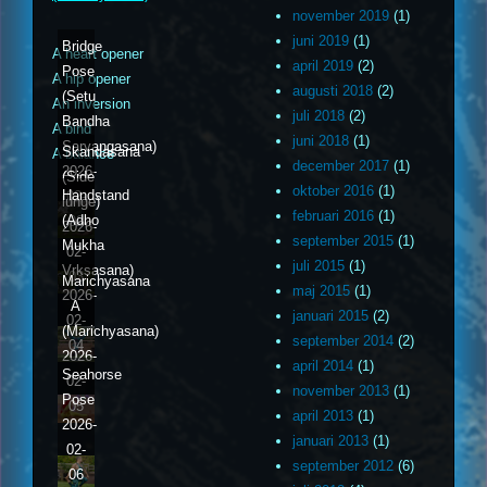
november 2019
(1)
juni 2019
(1)
Bridge
A heart opener
april 2019
(2)
Pose
A hip opener
augusti 2018
(2)
(Setu
An inversion
juli 2018
(2)
Bandha
A bind
juni 2018
(1)
Sarvangasana)
Skandasana
A balance
december 2017
(1)
2026-
(Side
oktober 2016
(1)
Handstand
02-
lunge)
februari 2016
(1)
(Adho
02
2026-
september 2015
(1)
Mukha
02-
juli 2015
(1)
Vrksasana)
03
Marichyasana
maj 2015
(1)
2026-
A
januari 2015
(2)
02-
(Marichyasana)
september 2014
(2)
04
2026-
april 2014
(1)
Seahorse
02-
november 2013
(1)
Pose
05
april 2013
(1)
2026-
januari 2013
(1)
02-
september 2012
(6)
06