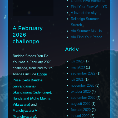
Liforme Five Elements
Find Your Flow With YD
A love of the sky
Relleciga Summer
Stretch
A February
Alo Summer Mix Up
2026
Alo Find Your Peace
challenge
Arkiv
Buddha Stones You Do
juli 2023
(1)
You was a February 2026
maj 2023
(1)
challenge, from 2nd to 6th.
september 2022
(1)
Asanas include
Bridge
juli 2021
(1)
Pose (Setu Bandha
november 2020
(3)
Sarvangasana)
,
oktober 2020
(4)
Skandasana (Side lunge)
,
september 2020
(4)
Handstand (Adho Mukha
augusti 2020
(1)
Vrksasana)
and
februari 2020
(2)
Marichyasana A
januari 2020
(2)
(Marichyasana)
.