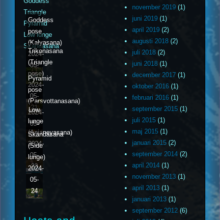
Goddess
november 2019
(1)
Triangle
juni 2019
(1)
Goddess
Pyramid
april 2019
(2)
pose
Low lunge
augusti 2018
(2)
(Kalyasana)
Skandasana
Trikonasana
juli 2018
(2)
2024-
(Triangle
juni 2018
(1)
05-
pose)
december 2017
(1)
20
Pyramid
2024-
oktober 2016
(1)
pose
05-
februari 2016
(1)
(Parsvottanasana)
21
september 2015
(1)
Low
2024-
juli 2015
(1)
lunge
05-
maj 2015
(1)
(Anjaneyasana)
Skandasana
22
januari 2015
(2)
2024-
(Side
september 2014
(2)
05-
lunge)
april 2014
(1)
23
2024-
november 2013
(1)
05-
april 2013
(1)
24
januari 2013
(1)
september 2012
(6)