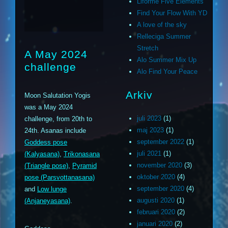
Liforme Five Elements
Find Your Flow With YD
A love of the sky
Relleciga Summer
Stretch
A May 2024
Alo Summer Mix Up
challenge
Alo Find Your Peace
Arkiv
Moon Salutation Yogis
was a May 2024
juli 2023
(1)
challenge, from 20th to
maj 2023
(1)
24th. Asanas include
september 2022
(1)
Goddess pose
juli 2021
(1)
(Kalyasana)
,
Trikonasana
november 2020
(3)
(Triangle pose)
,
Pyramid
oktober 2020
(4)
pose (Parsvottanasana)
september 2020
(4)
and
Low lunge
augusti 2020
(1)
(Anjaneyasana)
.
februari 2020
(2)
januari 2020
(2)