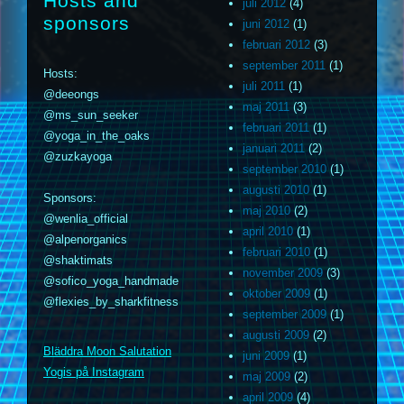
Hosts and
juli 2012
(4)
sponsors
juni 2012
(1)
februari 2012
(3)
september 2011
(1)
Hosts:
juli 2011
(1)
@deeongs
maj 2011
(3)
@ms_sun_seeker
februari 2011
(1)
@yoga_in_the_oaks
januari 2011
(2)
@zuzkayoga
september 2010
(1)
augusti 2010
(1)
Sponsors:
maj 2010
(2)
@wenlia_official
april 2010
(1)
@alpenorganics
februari 2010
(1)
@shaktimats
november 2009
(3)
@sofico_yoga_handmade
oktober 2009
(1)
@flexies_by_sharkfitness
september 2009
(1)
augusti 2009
(2)
m
Bläddra Moon Salutation
juni 2009
(1)
Yogis på Instagram
maj 2009
(2)
april 2009
(4)