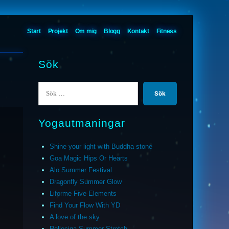
Start
Projekt
Om mig
Blogg
Kontakt
Fitness
Sök
Sök
efter:
Yogautmaningar
Shine your light with Buddha stone
Goa Magic Hips Or Hearts
Alo Summer Festival
Dragonfly Summer Glow
Liforme Five Elements
Find Your Flow With YD
A love of the sky
Relleciga Summer Stretch