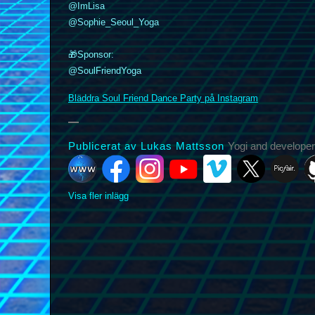
@ImLisa
k
nstagram
YouTube
Vimeo
@Sophie_Seoul_Yoga
X
Picfair
Github
Vero
Bluesky
🎁Sponsor:
@SoulFriendYoga
Bläddra Soul Friend Dance Party på Instagram
Publicerat av Lukas Mattsson
Yogi and developer
Visa fler inlägg