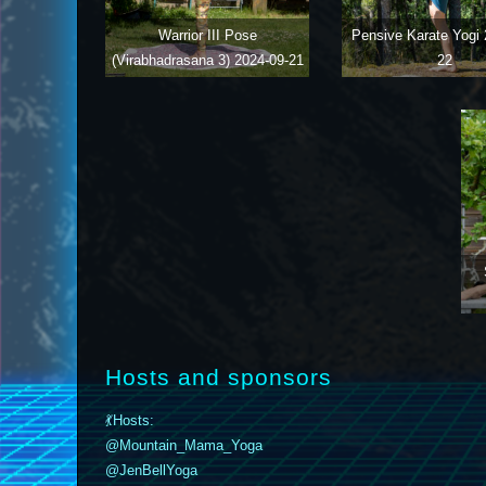
Warrior III Pose
Pensive Karate Yogi
(Virabhadrasana 3)
2024-09-21
22
Hosts and sponsors
💃Hosts:
@Mountain_Mama_Yoga
@JenBellYoga