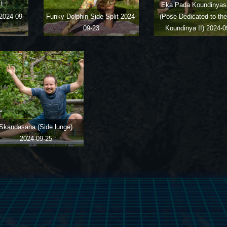
Eka Pada Koundinyas
2024-09-
Funky Dolphin Side Split
2024-
(Pose Dedicated to th
09-23
Koundinya II)
2024-0
Skandasana (Side lunge)
2024-09-25