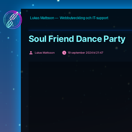
Hoppa
Lukas Mattsson
Webbutveckling och IT-support
till
innehåll
Soul Friend Dance Party
Publicerat
Lukas Mattsson
19 september 2024 kl 21:47
av