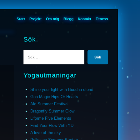
Start
Projekt
Om mig
Blogg
Kontakt
Fitness
Sök
Sök
efter:
Yogautmaningar
Shine your light with Buddha stone
Goa Magic Hips Or Hearts
Alo Summer Festival
Dragonfly Summer Glow
Liforme Five Elements
Find Your Flow With YD
A love of the sky
Relleciga Summer Stretch