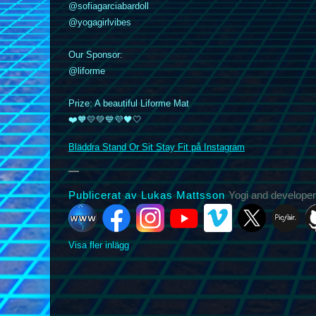
@sofiagarciabardoll
@yogagirlvibes
Our Sponsor:
k
nstagram
YouTube
Vimeo
@liforme
X
Picfair
Github
Vero
Bluesky
Prize: A beautiful Liforme Mat
❤️🧡💛💚💙💜🖤🤍
Bläddra Stand Or Sit Stay Fit på Instagram
Publicerat av Lukas Mattsson
Yogi and developer
Visa fler inlägg