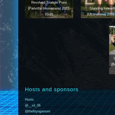
Revolved Triangle Pose
(Parivrtta trikonasana)
2022-
Standing forward 
03-01
(Uttanasana)
2022
(B
Hosts and sponsors
Hosts:
@__sil_06
@thefityogamom