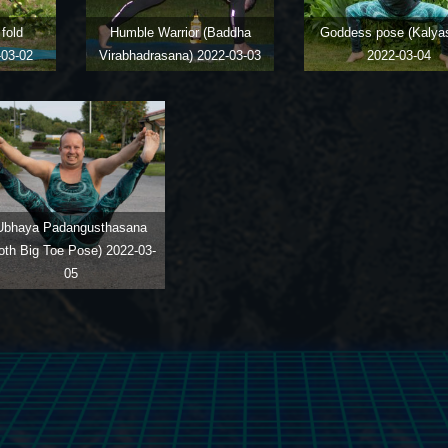
fold
Humble Warrior (Baddha
Goddess pose (Kalya
-03-02
Virabhadrasana)
2022-03-03
2022-03-04
Ubhaya Padangusthasana
oth Big Toe Pose)
2022-03-
05