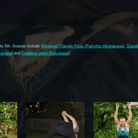
 to 5th. Asanas include
Revolved Triangle Pose (Parivrtta trikonasana)
,
Stand
rasana)
and
Goddess pose (Kalyasana)
.