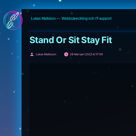
Hoppa
Lukas Mattsson
Webbutveckling och IT-support
till
innehåll
Stand Or Sit Stay Fit
Publicerat
Lukas Mattsson
28 februari 2022 kl 17:59
av