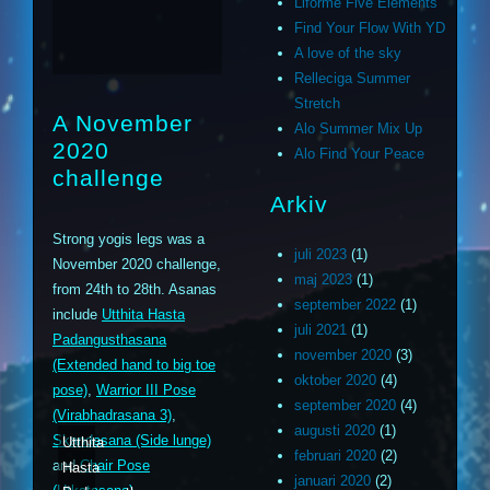
Liforme Five Elements
Find Your Flow With YD
A love of the sky
Relleciga Summer
Stretch
A November
Alo Summer Mix Up
2020
Alo Find Your Peace
challenge
Arkiv
Strong yogis legs was a
juli 2023
(1)
November 2020 challenge,
maj 2023
(1)
from 24th to 28th. Asanas
september 2022
(1)
include
Utthita Hasta
juli 2021
(1)
Padangusthasana
november 2020
(3)
(Extended hand to big toe
oktober 2020
(4)
pose)
,
Warrior III Pose
september 2020
(4)
(Virabhadrasana 3)
,
augusti 2020
(1)
Skandasana (Side lunge)
Utthita
februari 2020
(2)
and
Chair Pose
Hasta
januari 2020
(2)