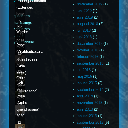
(Utkatasana)
.
Padangusthasana
november 2019
(1)
(Extended
juni 2019
(1)
hand
quadriceps
april 2019
(2)
to
hamstrings
augusti 2018
(2)
big
adductors
juli 2018
(2)
Warrior
toe
calves
juni 2018
(1)
III
pose)
you choose!
december 2017
(1)
Pose
2020-
oktober 2016
(1)
(Virabhadrasana
11-
februari 2016
(1)
3)
Skandasana
24
september 2015
(1)
2020-
(Side
juli 2015
(1)
11-
lunge)
maj 2015
(1)
Chair
25
2020-
Half
januari 2015
(2)
Pose
11-
Moon
september 2014
(2)
(Utkatasana)
26
Pose
april 2014
(1)
2020-
(Ardha
november 2013
(1)
11-
Chandrasana)
april 2013
(1)
27
2020-
januari 2013
(1)
11-
september 2012
(6)