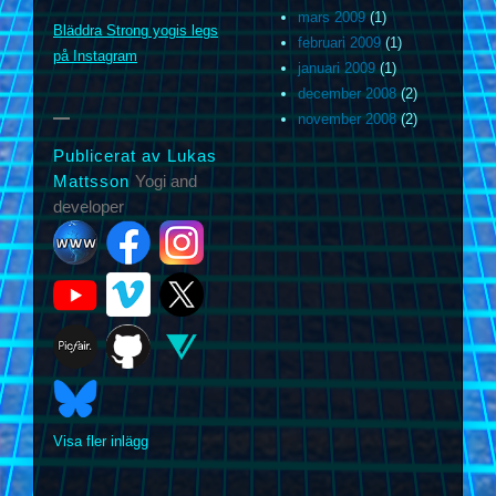
m
mars 2009
(1)
Bläddra Strong yogis legs
februari 2009
(1)
på Instagram
januari 2009
(1)
december 2008
(2)
november 2008
(2)
Publicerat av Lukas
Mattsson
Yogi and
developer
Visa fler inlägg