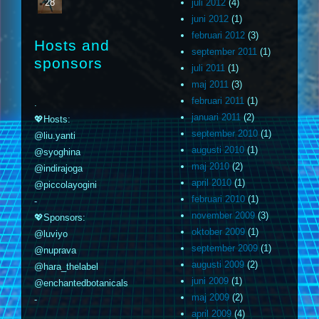
28
juli 2012
(4)
juni 2012
(1)
februari 2012
(3)
Hosts and
september 2011
(1)
sponsors
juli 2011
(1)
maj 2011
(3)
februari 2011
(1)
.
januari 2011
(2)
💖Hosts:
september 2010
(1)
@liu.yanti
augusti 2010
(1)
@syoghina
maj 2010
(2)
@indirajoga
april 2010
(1)
@piccolayogini
februari 2010
(1)
-
november 2009
(3)
💖Sponsors:
oktober 2009
(1)
@luviyo
september 2009
(1)
@nuprava
augusti 2009
(2)
@hara_thelabel
juni 2009
(1)
@enchantedbotanicals
maj 2009
(2)
-
april 2009
(4)