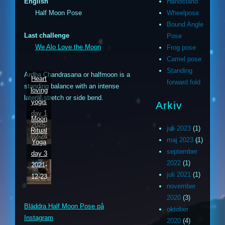
English
Handstand
Half Moon Pose
Wheelpose
Bound Angle
Last challenge
Pose
We Alo Love the Moon
Frog pose
Camel pose
Standing
Ardha Chandrasana or halfmoon is a
Heart
forward fold
standing balance with an intense
loving
lateral stretch or side bend.
yogis
Arkiv
day 1
Moon
2025-
juli 2023
(1)
Ritual
02-24
maj 2023
(1)
Yoga
september
day 3
2022
(1)
2021-
juli 2021
(1)
12-23
m
ouTube
november
2020
(3)
Bläddra Half Moon Pose på
oktober
ithub
Instagram
2020
(4)