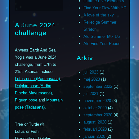
Liforme Five Elements
Find Your Flow With YD
A love of the sky
Relleciga Summer
A June 2024
Stretch
challenge
Alo Summer Mix Up
Alo Find Your Peace
Arwens Earth And Sea
Arkiv
Yogis was a June 2024
challenge, from 17th to
21st. Asanas include
juli 2023
(1)
Lotus pose (Padmasana)
,
maj 2023
(1)
Dolphin pose (Ardha
september 2022
(1)
Pincha Mayurasana)
,
juli 2021
(1)
Pigeon pose
and
Mountain
november 2020
(3)
pose (Tadasana)
.
oktober 2020
(4)
september 2020
(4)
augusti 2020
(1)
Tree or Turtle 🎂
februari 2020
(2)
Lotus or Fish
januari 2020
(2)
Dragonfly or Dolphin