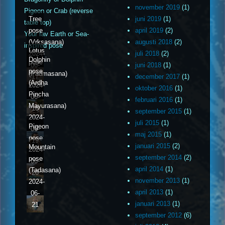
november 2019
(1)
Pigeon or Crab (reverse
Tree
juni 2019
(1)
table top)
pose
april 2019
(2)
Your fav Earth or Sea-
(Vrksasana)
augusti 2018
(2)
inspired pose
Lotus
2024-
juli 2018
(2)
Dolphin
pose
06-
juni 2018
(1)
pose
(Padmasana)
17
december 2017
(1)
(Ardha
2024-
oktober 2016
(1)
Pincha
06-
februari 2016
(1)
Mayurasana)
18
september 2015
(1)
2024-
juli 2015
(1)
Pigeon
06-
maj 2015
(1)
pose
19
januari 2015
(2)
Mountain
2024-
september 2014
(2)
pose
06-
april 2014
(1)
(Tadasana)
20
november 2013
(1)
2024-
april 2013
(1)
06-
januari 2013
(1)
21
september 2012
(6)