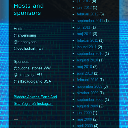
juli 2012
(4)
Hosts and
juni 2012
(1)
sponsors
februari 2012
(3)
september 2011
(1)
juli 2011
(1)
Hosts:
maj 2011
(3)
@arwenrising
februari 2011
(1)
@stephayoga
januari 2011
(2)
@cecilia.hartman
september 2010
(1)
augusti 2010
(1)
Sponsors:
maj 2010
(2)
@buddha_stones WW
april 2010
(1)
@circe_yoga EU
februari 2010
(1)
@silkroadorganic USA
november 2009
(3)
m
oktober 2009
(1)
Bläddra Arwens Earth And
september 2009
(1)
Sea Yogis på Instagram
augusti 2009
(2)
juni 2009
(1)
maj 2009
(2)
april 2009
(4)