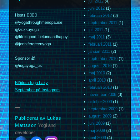
juli 2012
(4)
juni 2012
(1)
Hosts 🧘‍♀️🧘‍♂️
februari 2012
(3)
@yogathroughmenopause
september 2011
(1)
@zuzkayoga
juli 2011
(1)
@lifeisgood_bekindandhappy
maj 2011
(3)
@jennifergreenyoga
februari 2011
(1)
januari 2011
(2)
Sponsor 🎁
september 2010
(1)
@iugayoga_us
augusti 2010
(1)
maj 2010
(2)
m
april 2010
(1)
Bläddra Iuga Laxy
februari 2010
(1)
September på Instagram
november 2009
(3)
oktober 2009
(1)
september 2009
(1)
augusti 2009
(2)
Publicerat av Lukas
juni 2009
(1)
Mattsson
Yogi and
maj 2009
(2)
developer
april 2009
(4)