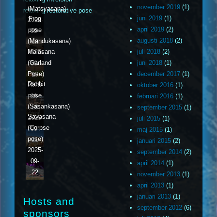
november 2019
(1)
(Matsyasana)
relaxing restorative pose
juni 2019
(1)
Frog
2025-
april 2019
(2)
pose
09-
augusti 2018
(2)
(Mandukasana)
18
Malasana
juli 2018
(2)
2025-
(Garland
juni 2018
(1)
09-
Pose)
december 2017
(1)
19
Rabbit
2025-
oktober 2016
(1)
pose
09-
februari 2016
(1)
(Sasankasana)
20
september 2015
(1)
Savasana
2025-
juli 2015
(1)
(Corpse
09-
maj 2015
(1)
pose)
21
januari 2015
(2)
2025-
september 2014
(2)
09-
april 2014
(1)
22
november 2013
(1)
april 2013
(1)
januari 2013
(1)
Hosts and
september 2012
(6)
sponsors