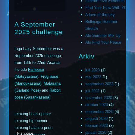
Liforme Five Elements
Find Your Flow With YD
A love of the sky
Relleciga Summer
A September
Stretch
2025 challenge
Alo Summer Mix Up
Alo Find Your Peace
Iuga Laxy September was a
Arkiv
September 2025 challenge,
from 18th to 22nd. Asanas
include
Fishpose
juli 2023
(1)
(Matsyasana)
,
Frog pose
maj 2023
(1)
(Mandukasana)
,
Malasana
september 2022
(1)
(Garland Pose)
and
Rabbit
juli 2021
(1)
pose (Sasankasana)
.
november 2020
(3)
oktober 2020
(4)
september 2020
(4)
relaxing heart opener
augusti 2020
(1)
relaxing hip opener
februari 2020
(2)
relaxing balance pose
januari 2020
(2)
Fishpose
relaxing inversion