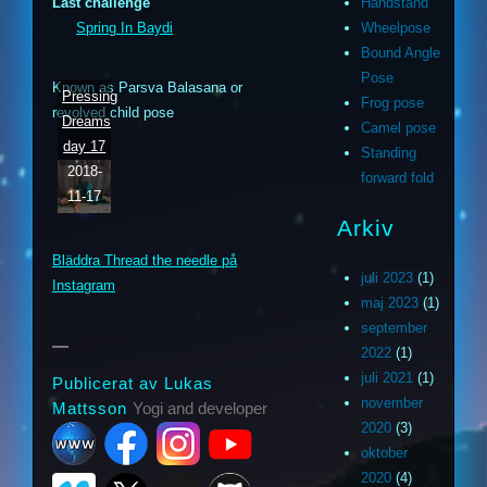
Last challenge
Handstand
Spring In Baydi
Wheelpose
Bound Angle
Pose
Known as Parsva Balasana or
Pressing
Frog pose
revolved child pose
Dreams
Camel pose
day 17
Standing
2018-
forward fold
11-17
m
ouTube
Arkiv
Bläddra Thread the needle på
ithub
juli 2023
(1)
Instagram
maj 2023
(1)
september
2022
(1)
juli 2021
(1)
Publicerat av Lukas
november
Mattsson
Yogi and developer
2020
(3)
oktober
2020
(4)