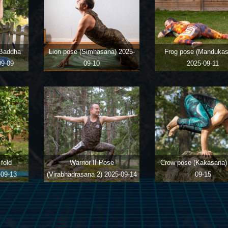
(Baddha
Lion pose (Simhasana)
2025-
Frog pose (Mandukas
09-09
09-10
2025-09-11
fold
Warrior II Pose
Crow pose (Kakasana
-09-13
(Virabhadrasana 2)
2025-09-14
09-15