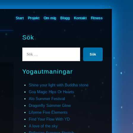
Start
Projekt
Om mig
Blogg
Kontakt
Fitness
Sök
Sök
efter:
Yogautmaningar
Shine your light with Buddha stone
Goa Magic Hips Or Hearts
Alo Summer Festival
Dragonfly Summer Glow
Liforme Five Elements
Find Your Flow With YD
A love of the sky
Relleciga Summer Stretch