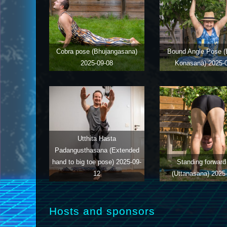
Cobra pose (Bhujangasana)
Bound Angle Pose 
2025-09-08
Konasana)
2025-
Utthita Hasta
Padangusthasana (Extended
hand to big toe pose)
2025-09-
Standing forward 
12
(Uttanasana)
2025
Hosts and sponsors