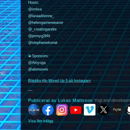
Hosts:
@imlisa
@laraadrienne_
@helengarnerweaver
@_creatingandre
@jennyg2bfit
@stephaniekonat
k
nstagram
YouTube
Vimeo
X
Picfair
Github
Vero
Bluesky
💫Sponsors:
@Aloyoga
@alomoves
Bläddra Alo Mixed Up 5 på Instagram
Publicerat av Lukas Mattsson
Yogi and developer
Visa fler inlägg