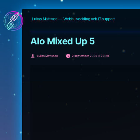
Hoppa
Lukas Mattsson
Webbutveckling och IT-support
till
innehåll
Alo Mixed Up 5
Publicerat
Lukas Mattsson
2 september 2025 kl 22:29
av