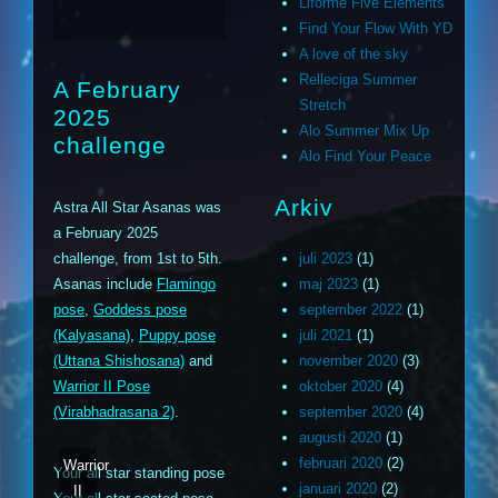
Liforme Five Elements
Find Your Flow With YD
A love of the sky
Relleciga Summer
A February
Stretch
2025
Alo Summer Mix Up
challenge
Alo Find Your Peace
Arkiv
Astra All Star Asanas was
a February 2025
challenge, from 1st to 5th.
juli 2023
(1)
Asanas include
Flamingo
maj 2023
(1)
pose
,
Goddess pose
september 2022
(1)
(Kalyasana)
,
Puppy pose
juli 2021
(1)
(Uttana Shishosana)
and
november 2020
(3)
Warrior II Pose
oktober 2020
(4)
(Virabhadrasana 2)
.
september 2020
(4)
augusti 2020
(1)
februari 2020
(2)
Warrior
Your all star standing pose
januari 2020
(2)
II