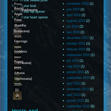
Your all star seated pose
november 2019
(1)
Pose
Your all star bind
Bound
juni 2019
(1)
(Virabhadrasana
Your all star hip opener
Angle
april 2019
(2)
2)
Your all star heart opener
Pose
augusti 2018
(2)
2025-
(Baddha
juli 2018
(2)
02-
Konasana)
juni 2018
(1)
01
2025-
december 2017
(1)
Flamingo
02-
oktober 2016
(1)
pose
02
februari 2016
(1)
Goddess
2025-
september 2015
(1)
pose
02-
juli 2015
(1)
Puppy
(Kalyasana)
03
maj 2015
(1)
pose
2025-
januari 2015
(2)
(Uttana
02-
september 2014
(2)
Shishosana)
04
april 2014
(1)
2025-
november 2013
(1)
02-
april 2013
(1)
05
januari 2013
(1)
september 2012
(6)
Hosts and