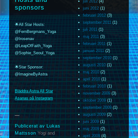
juli 2012
(4)
sponsors
juni 2012
(1)
februari 2012
(3)
september 2011
(1)
🌟All Star Hosts:
juli 2011
(1)
@FernBergmans_Yoga
maj 2011
(3)
@Irosenav
februari 2011
(1)
@LeapOfFaith_Yoga
januari 2011
(2)
@Sophie_Seoul_Yoga
september 2010
(1)
augusti 2010
(1)
🌟Star Sponsor:
maj 2010
(2)
@ImagineByAstra
april 2010
(1)
m
februari 2010
(1)
Bläddra Astra All Star
november 2009
(3)
Asanas på Instagram
oktober 2009
(1)
september 2009
(1)
augusti 2009
(2)
juni 2009
(1)
Publicerat av Lukas
maj 2009
(2)
Mattsson
Yogi and
april 2009
(4)