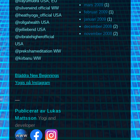
@vayumudra USA, EU
mars 2009
(1)
@silverwind.official WW
februari 2009
(1)
@heathyoga_official USA
januari 2009
(1)
@rollgahealth USA
december 2008
(2)
@jelliebend USA
november 2008
(2)
@vibratehigherofficial
USA
@prekshameditation WW
@kirbanu WW
m
Bläddra New Beginnings
Yogis på Instagram
Publicerat av Lukas
Mattsson
Yogi and
developer