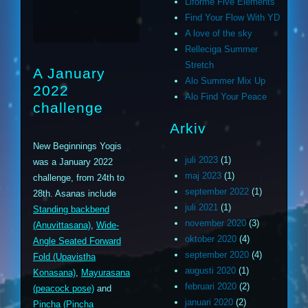
Liforme Five Elements
Find Your Flow With YD
A love of the sky
Relleciga Summer
Stretch
A January
Alo Summer Mix Up
2022
Alo Find Your Peace
challenge
Arkiv
New Beginnings Yogis
juli 2023
(1)
was a January 2022
maj 2023
(1)
challenge, from 24th to
september 2022
(1)
28th. Asanas include
juli 2021
(1)
Standing backbend
november 2020
(3)
(Anuvittasana)
,
Wide-
oktober 2020
(4)
Angle Seated Forward
september 2020
(4)
Fold (Upavistha
augusti 2020
(1)
Konasana)
,
Mayurasana
februari 2020
(2)
(peacock pose)
and
januari 2020
(2)
Pincha (Pincha