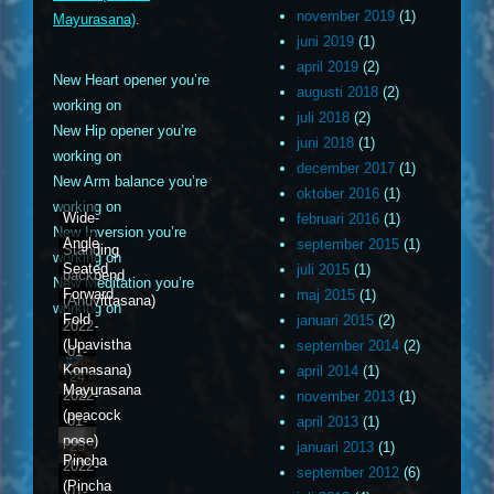
november 2019
(1)
Mayurasana)
.
juni 2019
(1)
april 2019
(2)
New Heart opener you’re
augusti 2018
(2)
working on
juli 2018
(2)
New Hip opener you’re
juni 2018
(1)
working on
december 2017
(1)
New Arm balance you’re
oktober 2016
(1)
working on
Wide-
februari 2016
(1)
New Inversion you’re
Angle
september 2015
(1)
Standing
working on
Seated
juli 2015
(1)
backbend
New Meditation you’re
Forward
maj 2015
(1)
(Anuvittasana)
working on
Fold
januari 2015
(2)
2022-
(Upavistha
september 2014
(2)
01-
Konasana)
april 2014
(1)
24
Mayurasana
2022-
november 2013
(1)
(peacock
01-
april 2013
(1)
pose)
25
januari 2013
(1)
Pincha
2022-
september 2012
(6)
(Pincha
01-