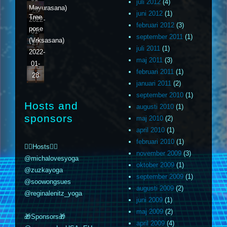
juli 2012
(4)
Mayurasana)
26
juni 2012
(1)
Tree
2022-
februari 2012
(3)
pose
01-
september 2011
(1)
(Vrksasana)
27
juli 2011
(1)
2022-
maj 2011
(3)
01-
februari 2011
(1)
28
januari 2011
(2)
september 2010
(1)
Hosts and
augusti 2010
(1)
sponsors
maj 2010
(2)
april 2010
(1)
februari 2010
(1)
🧘‍♀️Hosts🧘‍♀️
november 2009
(3)
@michalovesyoga
oktober 2009
(1)
@zuzkayoga
september 2009
(1)
@soowongsues
augusti 2009
(2)
@reginalenitz_yoga
juni 2009
(1)
maj 2009
(2)
🎁Sponsors🎁
april 2009
(4)