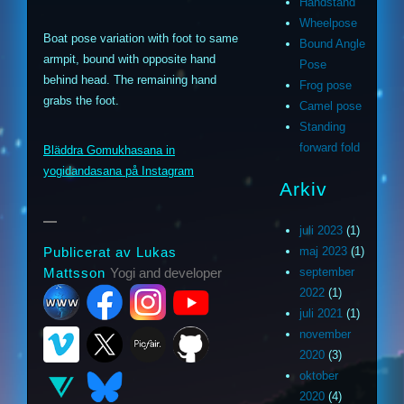
Handstand
Wheelpose
Boat pose variation with foot to same
Bound Angle
armpit, bound with opposite hand
Pose
behind head. The remaining hand
Frog pose
grabs the foot.
Camel pose
m
ouTube
Standing
forward fold
Bläddra Gomukhasana in
ithub
yogidandasana på Instagram
Arkiv
juli 2023
(1)
maj 2023
(1)
Publicerat av Lukas
september
Mattsson
Yogi and developer
2022
(1)
juli 2021
(1)
november
2020
(3)
oktober
2020
(4)