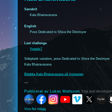
Sanskrit
Kala Bhairavasana
English
Pose Dedicated to Shiva the Destroyer
Last challenge
k
nstagram
YouTube
Vimeo
X
Picfair
Github
Vero
Bluesky
Yoga4x7
Sideplank variation, pose Dedicated to Shiva the Destroyer
Kala Bhairavasana
Bläddra Kala Bhairavasana på Instagram
Publicerat av Lukas Mattsson
Yogi and developer
Visa fler inlägg