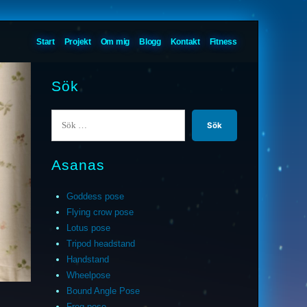
Start
Projekt
Om mig
Blogg
Kontakt
Fitness
Sök
Sök
efter:
Asanas
Goddess pose
Flying crow pose
Lotus pose
Tripod headstand
Handstand
Wheelpose
Bound Angle Pose
Frog pose