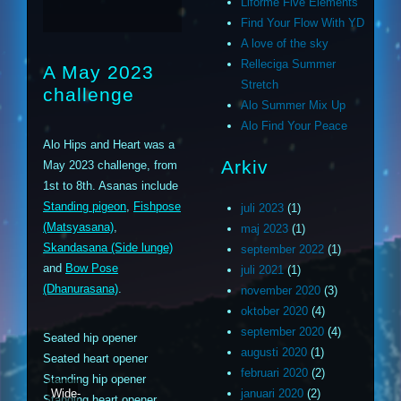
Liforme Five Elements
Find Your Flow With YD
A love of the sky
Relleciga Summer
A May 2023
Stretch
challenge
Alo Summer Mix Up
Alo Find Your Peace
Alo Hips and Heart was a
Arkiv
May 2023 challenge, from
1st to 8th. Asanas include
Standing pigeon
,
Fishpose
juli 2023
(1)
(Matsyasana)
,
maj 2023
(1)
Skandasana (Side lunge)
september 2022
(1)
and
Bow Pose
juli 2021
(1)
(Dhanurasana)
.
november 2020
(3)
oktober 2020
(4)
september 2020
(4)
Seated hip opener
augusti 2020
(1)
Seated heart opener
februari 2020
(2)
Standing hip opener
Wide-
januari 2020
(2)
Standing heart opener