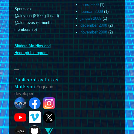
mars 2009
(1)
Sponsors:
februari 2009
(1)
@aloyoga ($100 gift card)
januari 2009
(1)
@alomoves (6 month
december 2008
(2)
membership)
november 2008
(2)
m
Bläddra Alo Hips and
Heart på Instagram
Publicerat av Lukas
Mattsson
Yogi and
developer