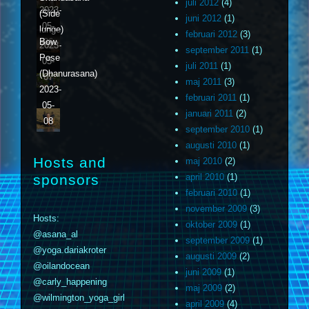
juli 2012
(4)
2023-
(Side
juni 2012
(1)
05-
lunge)
februari 2012
(3)
Bow
06
2023-
september 2011
(1)
Pose
05-
juli 2011
(1)
(Dhanurasana)
07
maj 2011
(3)
2023-
februari 2011
(1)
05-
januari 2011
(2)
08
september 2010
(1)
augusti 2010
(1)
Hosts and
maj 2010
(2)
sponsors
april 2010
(1)
februari 2010
(1)
november 2009
(3)
Hosts:
oktober 2009
(1)
@asana_al
september 2009
(1)
@yoga.dariakroter
augusti 2009
(2)
@oilandocean
juni 2009
(1)
@carly_happening
maj 2009
(2)
@wilmington_yoga_girl
april 2009
(4)