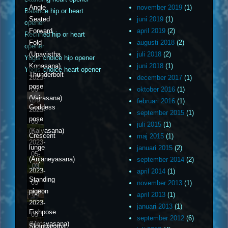
Angle
november 2019
(1)
Balance hip or heart
Seated
juni 2019
(1)
opener
Forward
april 2019
(2)
Reclined hip or heart
Fold
augusti 2018
(2)
opener
(Upavistha
juli 2018
(2)
Yogis choice hip opener
Konasana)
juni 2018
(1)
Yogis choice heart opener
Thunderbolt
2023-
december 2017
(1)
pose
05-
oktober 2016
(1)
(Vajrasana)
01
februari 2016
(1)
Goddess
2023-
september 2015
(1)
pose
05-
juli 2015
(1)
(Kalyasana)
02
Crescent
maj 2015
(1)
2023-
lunge
januari 2015
(2)
05-
(Anjaneyasana)
september 2014
(2)
03
2023-
april 2014
(1)
Standing
05-
november 2013
(1)
pigeon
04
april 2013
(1)
2023-
januari 2013
(1)
Fishpose
05-
september 2012
(6)
(Matsyasana)
Skandasana
05