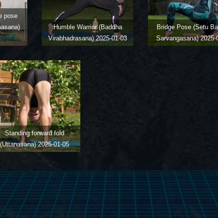
e pose
nasana)
Humble Warrior (Baddha
Bridge Pose (Setu B
Virabhadrasana)
2025-01-03
Sarvangasana)
2025-
Standing forward fold
(Uttanasana)
2025-01-05