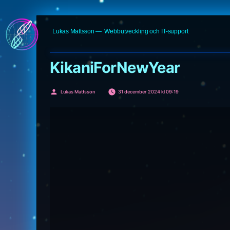
Hoppa
Lukas Mattsson
Webbutveckling och IT-support
till
innehåll
KikaniForNewYear
Publicerat
Lukas Mattsson
31 december 2024 kl 09:19
av