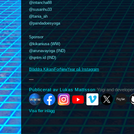
@intancha88
@susanhu33
@tania_ah
@pandadoesyoga
k
nstagram
YouTube
Vimeo
Sponsor
X
Picfair
Github
Vero
Bluesky
@kikaniusa (WW)
@arunavayoga (IND)
@qntm.id (IND)
Bläddra KikaniForNewYear på Instagram
Publicerat av Lukas Mattsson
Yogi and developer
Visa fler inlägg