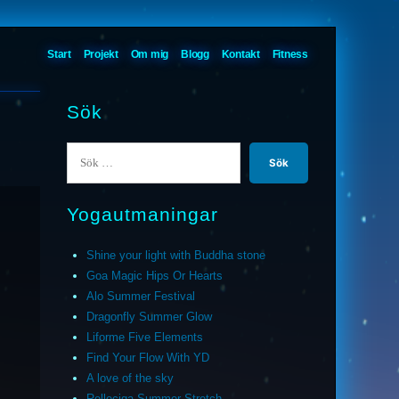
Start
Projekt
Om mig
Blogg
Kontakt
Fitness
Sök
Sök
efter:
Yogautmaningar
Shine your light with Buddha stone
Goa Magic Hips Or Hearts
Alo Summer Festival
Dragonfly Summer Glow
Liforme Five Elements
Find Your Flow With YD
A love of the sky
Relleciga Summer Stretch