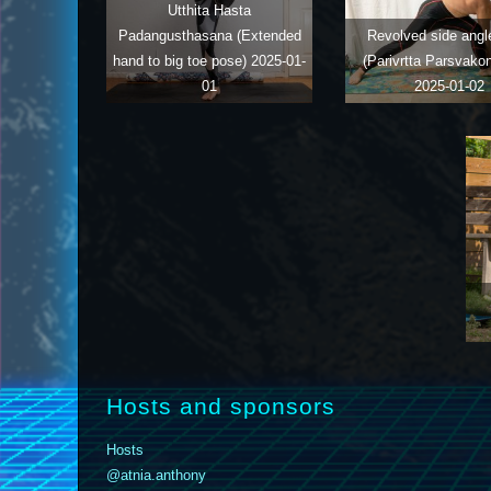
Utthita Hasta
Padangusthasana (Extended
Revolved side angl
hand to big toe pose)
2025-01-
(Parivrtta Parsvako
01
2025-01-02
Hosts and sponsors
Hosts
@atnia.anthony