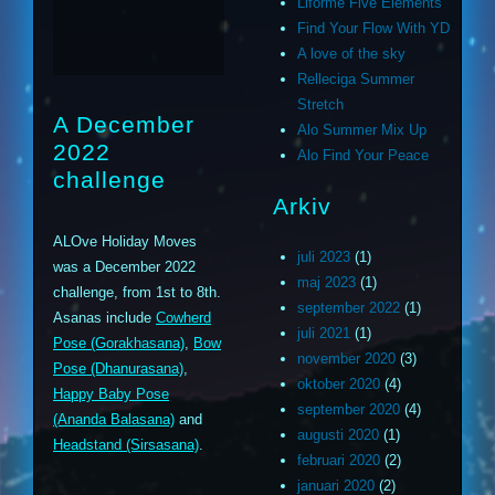
Liforme Five Elements
Find Your Flow With YD
A love of the sky
Relleciga Summer
Stretch
A December
Alo Summer Mix Up
2022
Alo Find Your Peace
challenge
Arkiv
ALOve Holiday Moves
juli 2023
(1)
was a December 2022
maj 2023
(1)
challenge, from 1st to 8th.
september 2022
(1)
Asanas include
Cowherd
juli 2021
(1)
Pose (Gorakhasana)
,
Bow
november 2020
(3)
Pose (Dhanurasana)
,
oktober 2020
(4)
Happy Baby Pose
september 2020
(4)
(Ananda Balasana)
and
augusti 2020
(1)
Headstand (Sirsasana)
.
februari 2020
(2)
januari 2020
(2)