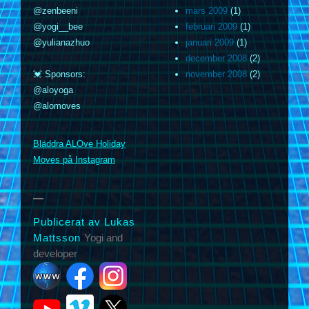
@zenbeeni
mars 2009
(1)
@yogi__bee
februari 2009
(1)
@yulianazhuo
januari 2009
(1)
december 2008
(2)
💓 Sponsors:
november 2008
(2)
@aloyoga
@alomoves
m
Bläddra ALOve Holiday
Moves på Instagram
Publicerat av Lukas
Mattsson
Yogi and
developer