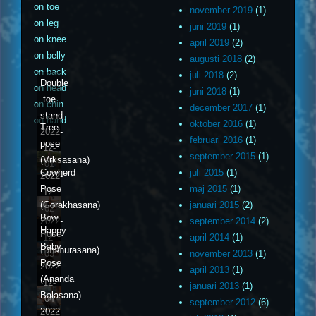
on toe
november 2019
(1)
on leg
juni 2019
(1)
on knee
april 2019
(2)
on belly
augusti 2018
(2)
on back
juli 2018
(2)
Double
on head
juni 2018
(1)
toe
on chin
december 2017
(1)
stand
on hand
oktober 2016
(1)
Tree
2022-
februari 2016
(1)
pose
12-
september 2015
(1)
(Vrksasana)
01
Cowherd
juli 2015
(1)
2022-
Pose
maj 2015
(1)
12-
(Gorakhasana)
januari 2015
(2)
02
Bow
2022-
september 2014
(2)
Happy
Pose
12-
april 2014
(1)
Baby
(Dhanurasana)
03
november 2013
(1)
Pose
2022-
april 2013
(1)
(Ananda
12-
januari 2013
(1)
Balasana)
04
september 2012
(6)
2022-