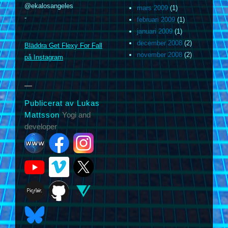
@ekalosangeles
mars 2009
(1)
-
februari 2009
(1)
januari 2009
(1)
m
december 2008
(2)
Bläddra Get Flexy For Fall
november 2008
(2)
på Instagram
Publicerat av Lukas
Mattsson
Yogi and
developer