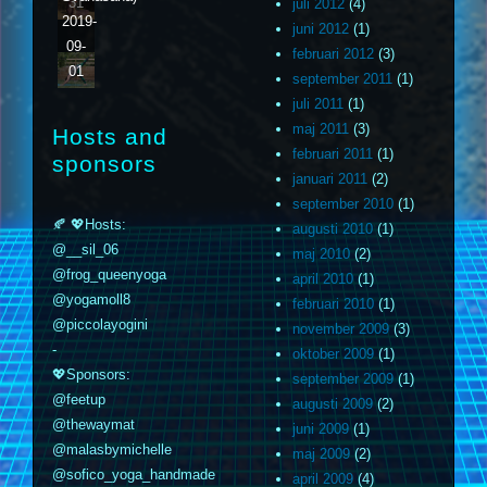
31
juli 2012
(4)
2019-
juni 2012
(1)
09-
februari 2012
(3)
01
september 2011
(1)
juli 2011
(1)
maj 2011
(3)
Hosts and
februari 2011
(1)
sponsors
januari 2011
(2)
september 2010
(1)
🍂 💖Hosts:
augusti 2010
(1)
@__sil_06
maj 2010
(2)
@frog_queenyoga
april 2010
(1)
@yogamoll8
februari 2010
(1)
@piccolayogini
november 2009
(3)
-
oktober 2009
(1)
💖Sponsors:
september 2009
(1)
@feetup
augusti 2009
(2)
@thewaymat
juni 2009
(1)
@malasbymichelle
maj 2009
(2)
@sofico_yoga_handmade
april 2009
(4)