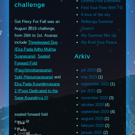
Liforme Five Elements
challenge
Find Your Flow With YD
A love of the sky
Get Flexy For Fall was an
Relleciga Summer
August 2019 challenge,
Stretch
from 26th to 1st. Asanas
Alo Summer Mix Up
include
Threelegged Dog
Alo Find Your Peace
(Eka Pada Adho Mukha
Arkiv
Svanasana)
,
Seated
Forward Fold
(Paschimottanasana)
,
juli 2023
(1)
Split (Hanumanasana)
and
maj 2023
(1)
Eka Pada Koundinyasana
september 2022
(1)
2 (Pose Dedicated to the
juli 2021
(1)
Sage Koundinya II)
.
november 2020
(3)
oktober 2020
(4)
september 2020
(4)
seated forward fold
augusti 2020
(1)
any split
Eka
februari 2020
(2)
epk 2
Pada
januari 2020
(2)
Seated