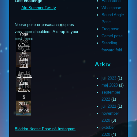
Last challenge
Handstand
Alo Summer Twisty
Wheelpose
Bound Angle
Pose
Noose pose or pasasana requires
Frog pose
very open shoulders. A strap is your
Yoga
Camel pose
best friend.
Knot
Standing
A Year
day 11
forward fold
Of
2019-
Yoga
04-11
Arkiv
2019
day 18
Equinox
juli 2023
(1)
2019-
Yoga
maj 2023
(1)
01-18
21 day
september
6
2022
(1)
2017-
juli 2021
(1)
m
ouTube
09-06
november
2020
(3)
ithub
oktober
Bläddra Noose Pose på Instagram
2020
(4)