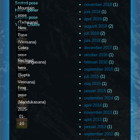
Seated pose
november 2019
(1)
Mountain
Heart opener
juni 2019
(1)
pose
Supine pose
april 2019
(2)
(Tadasana)
Yogi’s Choice
augusti 2018
(2)
Hero
2025-
juli 2018
(2)
Pose
01-
juni 2018
(1)
(Virasana)
06
Cobra
december 2017
(1)
2025-
pose
oktober 2016
(1)
01-
Reclined
(Bhujangasana)
februari 2016
(1)
07
hero
2025-
september 2015
(1)
(Supta
01-
juli 2015
(1)
Virasana)
08
maj 2015
(1)
Frog
2025-
januari 2015
(2)
pose
01-
september 2014
(2)
(Mandukasana)
09
april 2014
(1)
2025-
november 2013
(1)
01-
april 2013
(1)
10
januari 2013
(1)
september 2012
(6)