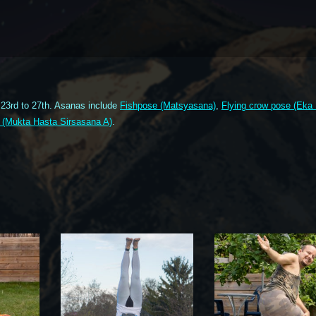
 23rd to 27th. Asanas include
Fishpose (Matsyasana)
,
Flying crow pose (Eka
 (Mukta Hasta Sirsasana A)
.