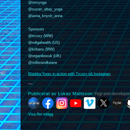
@mrvyoga
@suzan_altay_yoga
@anna_knysh_anna
Sponsors
@trcozy (WW)
k
nstagram
YouTube
Vimeo
@rollgahealth (US)
X
Picfair
Github
Vero
Bluesky
@kirbanu (WW)
@organiboxuk (UK)
@millerandkeane
Bläddra Yogis in action with Trcozy på Instagram
Publicerat av Lukas Mattsson
Yogi and developer
Visa fler inlägg