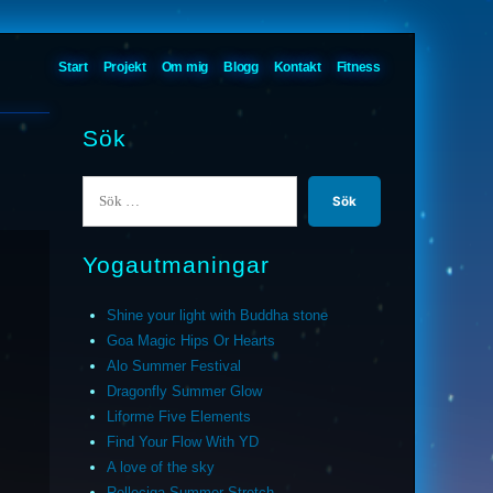
Start
Projekt
Om mig
Blogg
Kontakt
Fitness
Sök
Sök
efter:
Yogautmaningar
Shine your light with Buddha stone
Goa Magic Hips Or Hearts
Alo Summer Festival
Dragonfly Summer Glow
Liforme Five Elements
Find Your Flow With YD
A love of the sky
Relleciga Summer Stretch