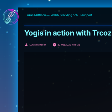
Hoppa
Lukas Mattsson
Webbutveckling och IT-support
till
innehåll
Yogis in action with Trco
Publicerat
Lukas Mattsson
22 maj 2022 kl 16:23
av