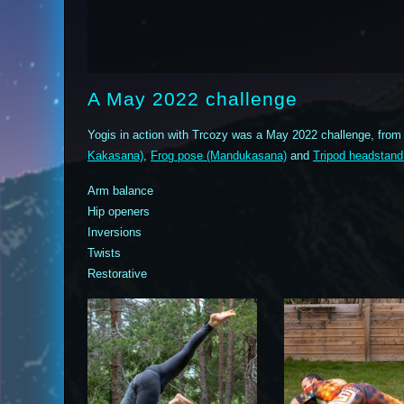
A May 2022 challenge
Yogis in action with Trcozy was a May 2022 challenge, from
Kakasana)
,
Frog pose (Mandukasana)
and
Tripod headstand
Arm balance
Hip openers
Inversions
Twists
Restorative