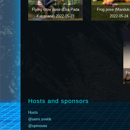
Flying crow pose (Eka Pada
Frog pose (Manduk
Kakasana)
2022-05-23
2022-05-24
Fi
Hosts and sponsors
Hosts
@semi.svetik
@xpmoves