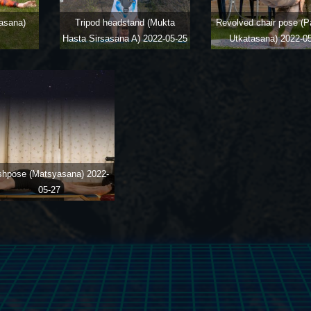
asana)
Tripod headstand (Mukta
Revolved chair pose (Pa
Hasta Sirsasana A)
2022-05-25
Utkatasana)
2022-0
shpose (Matsyasana)
2022-
05-27