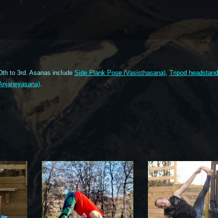
0th to 3rd. Asanas include
Side Plank Pose (Vasisthasana)
,
Tripod headstan
Anjaneyasana)
.