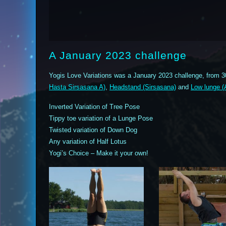
A January 2023 challenge
Yogis Love Variations was a January 2023 challenge, from 3
Hasta Sirsasana A)
,
Headstand (Sirsasana)
and
Low lunge (
Inverted Variation of Tree Pose
Tippy toe variation of a Lunge Pose
Twisted variation of Down Dog
Any variation of Half Lotus
Yogi’s Choice – Make it your own!