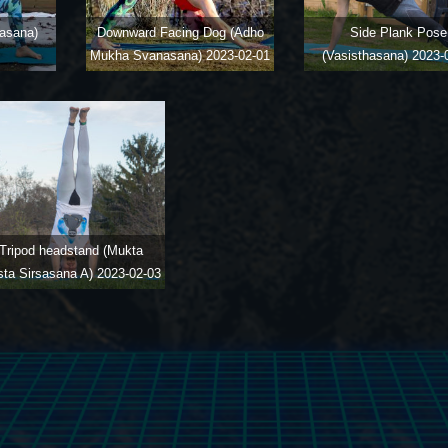
asana)
Downward Facing Dog (Adho
Side Plank Pose
Mukha Svanasana)
2023-02-01
(Vasisthasana)
2023-
Tripod headstand (Mukta
sta Sirsasana A)
2023-02-03