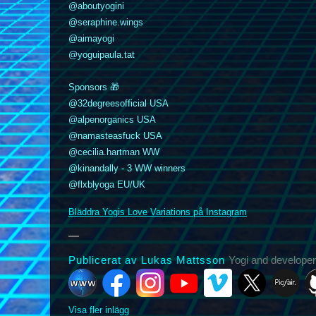
@aboutyogini
@seraphine.wings
@aimayogi
@yoguipaula.tat
Sponsors 🎁
@32degreesofficial USA
@alpenorganics USA
k
nstagram
YouTube
Vimeo
@namasteasfuck USA
X
Picfair
Github
Vero
Bluesky
@cecilia.hartman WW
@kinandally - 3 WW winners
@flxblyoga EU/UK
Bläddra Yogis Love Variations på Instagram
Publicerat av Lukas Mattsson
Yogi and developer
Visa fler inlägg