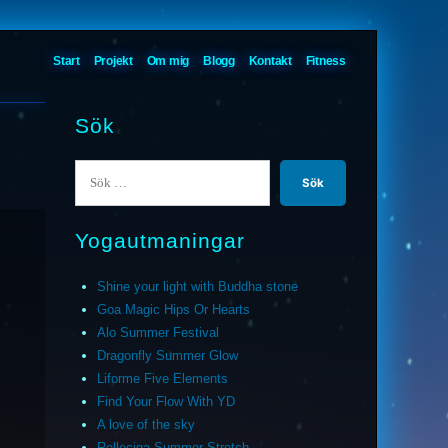
Start
Projekt
Om mig
Blogg
Kontakt
Fitness
Sök
Sök
efter:
Yogautmaningar
Shine your light with Buddha stone
Goa Magic Hips Or Hearts
Alo Summer Festival
Dragonfly Summer Glow
Liforme Five Elements
Find Your Flow With YD
A love of the sky
Relleciga Summer Stretch