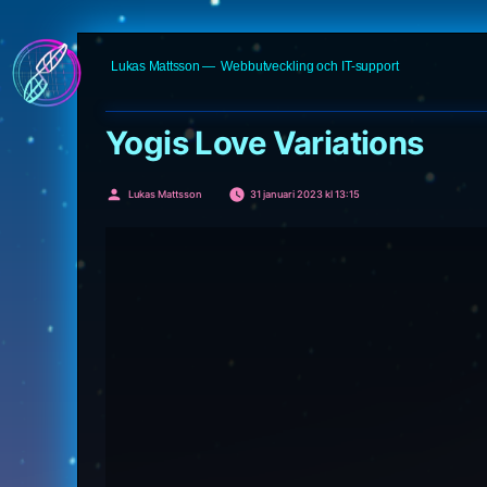
Hoppa
Lukas Mattsson
Webbutveckling och IT-support
till
innehåll
Yogis Love Variations
Publicerat
Lukas Mattsson
31 januari 2023 kl 13:15
av