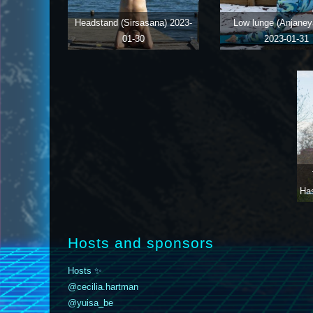
Headstand (Sirsasana)
2023-
Low lunge (Anjaney
01-30
2023-01-31
Ha
Hosts and sponsors
Hosts ✨️
@cecilia.hartman
@yuisa_be