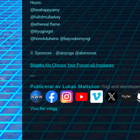
Hosts-
@beahappyamy
@fullofmullarkey
@ethereal.flame
k
nstagram
YouTube
Vimeo
@lilyoginigirl
X
Picfair
Github
Vero
Bluesky
@honolulutwins @bayoubornyogi
© Sponsors - @aloyoga @alomoves
Bläddra Alo Choose Your Poison på Instagram
Publicerat av Lukas Mattsson
Yogi and developer
Visa fler inlägg