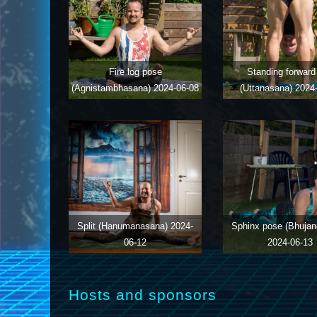
Fire log pose
Standing forward 
(Agnistambhasana)
2024-06-08
(Uttanasana)
2024
Split (Hanumanasana)
2024-
Sphinx pose (Bhujan
06-12
2024-06-13
Hosts and sponsors