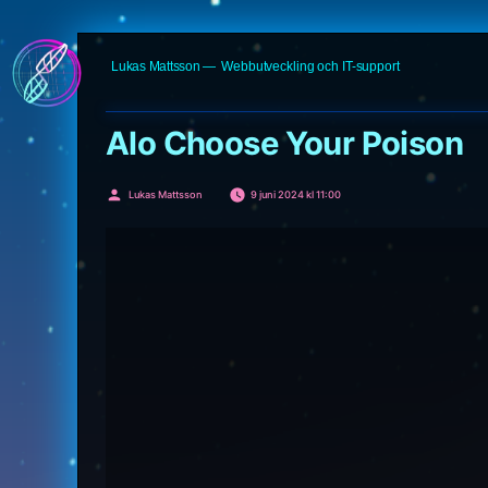
Hoppa
Lukas Mattsson
Webbutveckling och IT-support
till
innehåll
Alo Choose Your Poison
Publicerat
Lukas Mattsson
9 juni 2024 kl 11:00
av