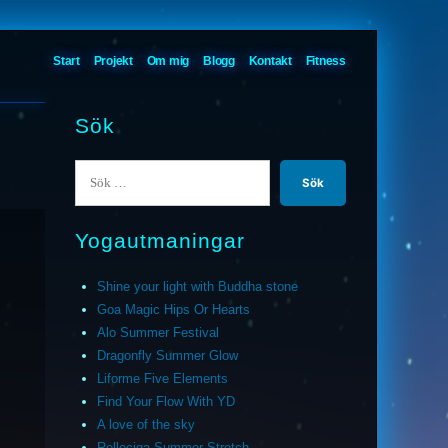
Start
Projekt
Om mig
Blogg
Kontakt
Fitness
Sök
Sök
efter:
Yogautmaningar
Shine your light with Buddha stone
Goa Magic Hips Or Hearts
Alo Summer Festival
Dragonfly Summer Glow
Liforme Five Elements
Find Your Flow With YD
A love of the sky
Relleciga Summer Stretch